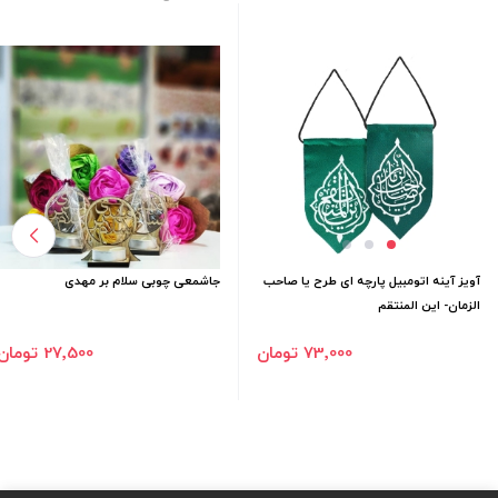
آویز آینه اتومبیل پارچه ای طرح یا صاحب
جاشمعی چوبی سلام بر مهدی
الزمان- این المنتقم
73٬000 تومان
27٬500 تومان