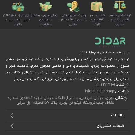
قیمت های مناسب
انتخاب آسان
رعایت حقوق مشتری
ارسال سریع با بسته
نوآوری طرح، تنوع کالا در
رقابتی با کیفیت
کالا با چند
شنیدن شفاف صدای
بندی ایمن
مناسبت ها در سبد
مطلوب
کلیک
مشتری
سفارشات
خانوار
از دل مناسبت‌ها تا دل آدم‌هابا افتخار
در مجموعه فرهنگی دیدار می‌کوشیم با بهره‌گیری از خلاقیت و نگاه فرهنگی، مجموعه‌ای
متنوع از محصولات ویژه‌ی مناسبت‌های ملی و مذهبی همچون محرم، فاطمیه، غدیر و
نیمه‌شعبان را به صورت آنلاین به شما تقدیم کنیم؛ هدایایی ناب و تزئیناتی متناسب با
شعائر، برای پیوندی دل‌نشین میان سنت، هنر و زندگی امروز.فروشگاه اینترنتی دیدار
تلفن:
02122631904
ایمیل:
info[at]didar.shop
نشانی:
تهران، خیابان شریعتی، با لاتر از قلهک، خیابان شهید کلاهدوز، سه راه
نشاط، جنب فروشگاه نیکو تن پوش، پلاک 357،طبقه اول شرقی
اطلاعات
خدمات مشتریان