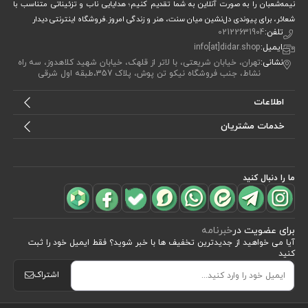
نیمه‌شعبان را به صورت آنلاین به شما تقدیم کنیم؛ هدایایی ناب و تزئیناتی متناسب با
شعائر، برای پیوندی دل‌نشین میان سنت، هنر و زندگی امروز.فروشگاه اینترنتی دیدار
تلفن:
02122631904
ایمیل:
info[at]didar.shop
نشانی:
تهران، خیابان شریعتی، با لاتر از قلهک، خیابان شهید کلاهدوز، سه راه
نشاط، جنب فروشگاه نیکو تن پوش، پلاک 357،طبقه اول شرقی
اطلاعات
خدمات مشتریان
ما را دنبال کنید
برای عضویت در
خبرنامه
آیا می خواهید از جدید‌ترین تخفیف‌ ها با‌ خبر شوید؟ فقط ایمیل خود را ثبت
کنید
اشتراک