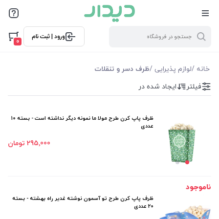
فیلترها
ورود | ثبت نام
فیلتر بر اساس قیمت
0
199000
295000
خانه
/
لوازم پذیرایی
/
ظرف دسر و تنقلات
فیلتر
ایجاد شده در
فیلترها
موجودی
ظرف پاپ کرن طرح مولا ما نمونه دیگر نداشته است - بسته 10
عددی
نمایش همه محصولات
295٬000 تومان
ناموجود
ظرف پاپ کرن طرح تو آسمون نوشته غدیر راه بهشته - بسته
20 عددی