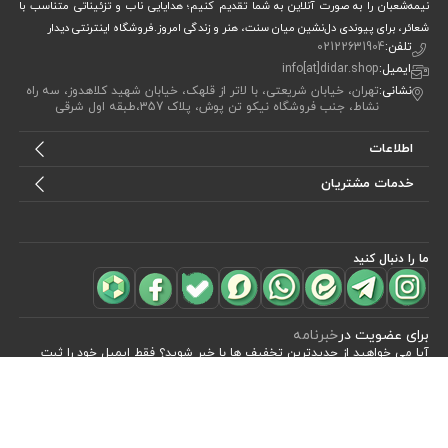
نیمه‌شعبان را به صورت آنلاین به شما تقدیم کنیم؛ هدایایی ناب و تزئیناتی متناسب با
شعائر، برای پیوندی دل‌نشین میان سنت، هنر و زندگی امروز.فروشگاه اینترنتی دیدار
تلفن:
02122631904
ایمیل:
info[at]didar.shop
نشانی:
تهران، خیابان شریعتی، با لاتر از قلهک، خیابان شهید کلاهدوز، سه راه
نشاط، جنب فروشگاه نیکو تن پوش، پلاک 357،طبقه اول شرقی
اطلاعات
خدمات مشتریان
ما را دنبال کنید
مشاهده محصولات
(2)
برای عضویت در
خبرنامه
آیا می خواهید از جدید‌ترین تخفیف‌ ها با‌ خبر شوید؟ فقط ایمیل خود را ثبت
کنید
اشتراک