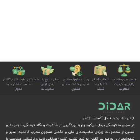
قیمت های مناسب
انتخاب آسان
رعایت حقوق مشتری
ارسال سریع با بسته
نوآوری طرح، تنوع کالا در
رقابتی با کیفیت
کالا با چند
شنیدن شفاف صدای
بندی ایمن
مناسبت ها در سبد
مطلوب
کلیک
مشتری
سفارشات
خانوار
از دل مناسبت‌ها تا دل آدم‌هابا افتخار
در مجموعه فرهنگی دیدار می‌کوشیم با بهره‌گیری از خلاقیت و نگاه فرهنگی، مجموعه‌ای
متنوع از محصولات ویژه‌ی مناسبت‌های ملی و مذهبی همچون محرم، فاطمیه، غدیر و
نیمه‌شعبان را به صورت آنلاین به شما تقدیم کنیم؛ هدایایی ناب و تزئیناتی متناسب با