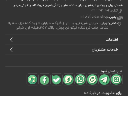
شعائر، برای پیوندی دل‌نشین میان سنت، هنر و زندگی امروز.فروشگاه اینترنتی دیدار
تلفن:
02122631904
ایمیل:
info[at]didar.shop
نشانی:
تهران، خیابان شریعتی، با لاتر از قلهک، خیابان شهید کلاهدوز، سه راه
نشاط، جنب فروشگاه نیکو تن پوش، پلاک 357،طبقه اول شرقی
اطلاعات
خدمات مشتریان
ما را دنبال کنید
مشاهده محصولات
(0)
برای عضویت در
خبرنامه
آیا می خواهید از جدید‌ترین تخفیف‌ ها با‌ خبر شوید؟ فقط ایمیل خود را ثبت
کنید
اشتراک
طراحی، توسعه و اجرای فروشگاه اینترنتی توسط:
آریو وب