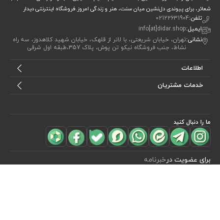
شعائر، برای پیوندی دل‌نشین میان سنت، هنر و زندگی امروز.فروشگاه اینترنتی دیدار
تلفن:
02122631904
ایمیل:
info[at]didar.shop
نشانی:
تهران، خیابان شریعتی، با لاتر از قلهک، خیابان شهید کلاهدوز، سه راه
نشاط، جنب فروشگاه نیکو تن پوش، پلاک 357،طبقه اول شرقی
اطلاعات
خدمات مشتریان
ما را دنبال کنید
مشاهده محصولات
(0)
برای عضویت در
خبرنامه
آیا می خواهید از جدید‌ترین تخفیف‌ ها با‌ خبر شوید؟ فقط ایمیل خود را ثبت
کنید
اشتراک
طراحی، توسعه و اجرای فروشگاه اینترنتی توسط:
آریو وب