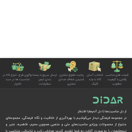
قیمت های مناسب
انتخاب آسان
رعایت حقوق مشتری
ارسال سریع با بسته
نوآوری طرح، تنوع کالا در
رقابتی با کیفیت
کالا با چند
شنیدن شفاف صدای
بندی ایمن
مناسبت ها در سبد
مطلوب
کلیک
مشتری
سفارشات
خانوار
از دل مناسبت‌ها تا دل آدم‌هابا افتخار
در مجموعه فرهنگی دیدار می‌کوشیم با بهره‌گیری از خلاقیت و نگاه فرهنگی، مجموعه‌ای
متنوع از محصولات ویژه‌ی مناسبت‌های ملی و مذهبی همچون محرم، فاطمیه، غدیر و
نیمه‌شعبان را به صورت آنلاین به شما تقدیم کنیم؛ هدایایی ناب و تزئیناتی متناسب با