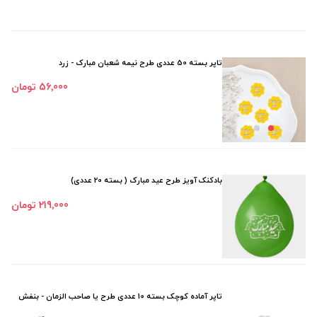
تاپر بسته 50 عددی طرح نیمه شعبان مبارک - زرد
56٬000 تومان
بادکنک آویز طرح عید مبارک ( بسته 20 عددی)
219٬000 تومان
تاپر آماده کوچک بسته 10 عددی طرح یا صاحب الزمان - بنفش