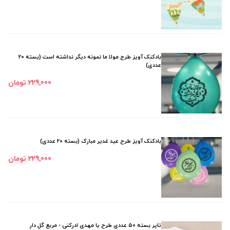
بادکنک آویز طرح مولا ما نمونه دیگر نداشته است (بسته 20
عددی)
229٬000 تومان
بادکنک آویز طرح عید غدیر مبارک (بسته 20 عددی)
229٬000 تومان
تاپر بسته 50 عددی طرح یا مهدی ادرکنی - مربع گل دار