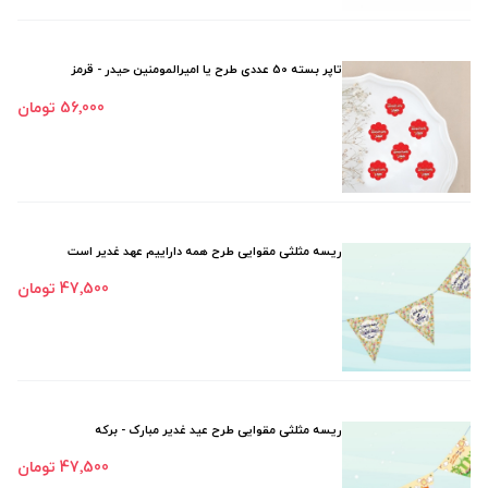
تاپر بسته 50 عددی طرح یا امیرالمومنین حیدر - قرمز
56٬000 تومان
ریسه مثلثی مقوایی طرح همه داراییم عهد غدیر است
47٬500 تومان
ریسه مثلثی مقوایی طرح عید غدیر مبارک - برکه
47٬500 تومان