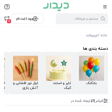
فیلترها
ورود | ثبت نام
فیلتر بر اساس قیمت
0
3400
2100000
خانه
/
تزیینات
فیلترها
دسته بندی ها
موجودی
نمایش همه محصولات
بادکنک
تاپر و استند
ابزار نور افشانی و
لواز
کیک
آتش بازی
تزی
فیلتر
ایجاد شده در