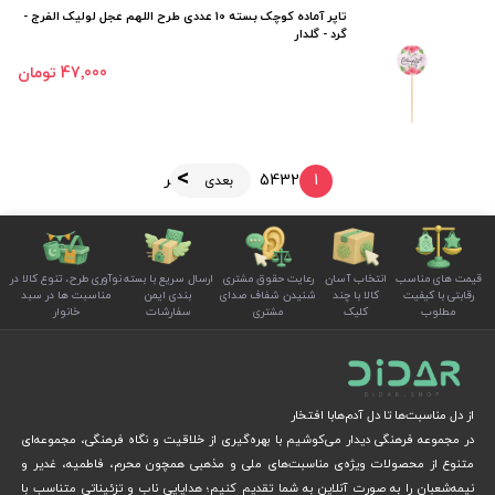
تاپر آماده کوچک بسته 10 عددی طرح اللهم عجل لولیک الفرج -
گرد - گلدار
47٬000 تومان
1
2
3
4
5
آخر
بعدی
قیمت های مناسب
انتخاب آسان
رعایت حقوق مشتری
ارسال سریع با بسته
نوآوری طرح، تنوع کالا در
رقابتی با کیفیت
کالا با چند
شنیدن شفاف صدای
بندی ایمن
مناسبت ها در سبد
مطلوب
کلیک
مشتری
سفارشات
خانوار
از دل مناسبت‌ها تا دل آدم‌هابا افتخار
در مجموعه فرهنگی دیدار می‌کوشیم با بهره‌گیری از خلاقیت و نگاه فرهنگی، مجموعه‌ای
متنوع از محصولات ویژه‌ی مناسبت‌های ملی و مذهبی همچون محرم، فاطمیه، غدیر و
نیمه‌شعبان را به صورت آنلاین به شما تقدیم کنیم؛ هدایایی ناب و تزئیناتی متناسب با