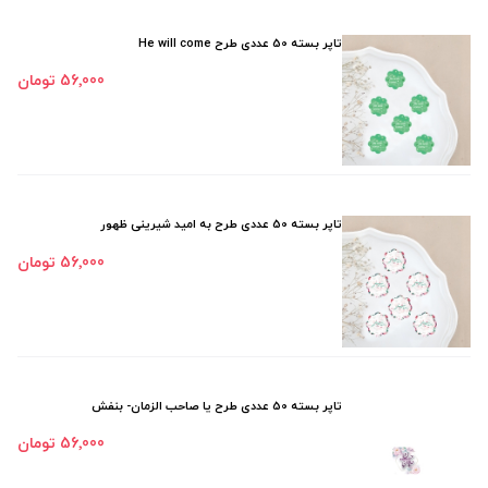
تاپر بسته 50 عددی طرح He will come
56٬000 تومان
تاپر بسته 50 عددی طرح به امید شیرینی ظهور
56٬000 تومان
تاپر بسته 50 عددی طرح یا صاحب الزمان- بنفش
56٬000 تومان