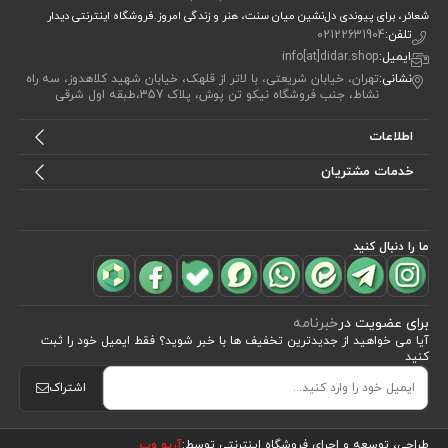
شعائر، برای پیوندی دل‌نشین میان سنت، هنر و زندگی امروز.فروشگاه اینترنتی دیدار
تلفن:
02122631904
ایمیل:
info[at]didar.shop
نشانی:
تهران، خیابان شریعتی، با لاتر از قلهک، خیابان شهید کلاهدوز، سه راه
نشاط، جنب فروشگاه نیکو تن پوش، پلاک 357،طبقه اول شرقی
اطلاعات
خدمات مشتریان
ما را دنبال کنید
برای عضویت در
خبرنامه
آیا می خواهید از جدید‌ترین تخفیف‌ ها با‌ خبر شوید؟ فقط ایمیل خود را ثبت
کنید
اشتراک
مشاهده محصولات
(480)
طراحی، توسعه و اجرای فروشگاه اینترنتی توسط:
آریو وب