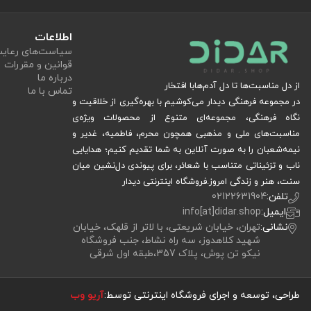
اطلاعات
سیاست‏‌های رعا
قوانین و مقررات
درباره ما
از دل مناسبت‌ها تا دل آدم‌هابا افتخار
تماس با ما
در مجموعه فرهنگی دیدار می‌کوشیم با بهره‌گیری از خلاقیت و
نگاه فرهنگی، مجموعه‌ای متنوع از محصولات ویژه‌ی
مناسبت‌های ملی و مذهبی همچون محرم، فاطمیه، غدیر و
نیمه‌شعبان را به صورت آنلاین به شما تقدیم کنیم؛ هدایایی
ناب و تزئیناتی متناسب با شعائر، برای پیوندی دل‌نشین میان
سنت، هنر و زندگی امروز.فروشگاه اینترنتی دیدار
تلفن:
02122631904
ایمیل:
info[at]didar.shop
نشانی:
تهران، خیابان شریعتی، با لاتر از قلهک، خیابان
شهید کلاهدوز، سه راه نشاط، جنب فروشگاه
نیکو تن پوش، پلاک 357،طبقه اول شرقی
طراحی، توسعه و اجرای فروشگاه اینترنتی توسط:
آریو وب