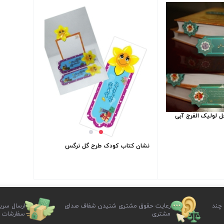
 لولیک الفرج آبی
نشان کتاب کودک طرح گل نرگس
 چند
رعایت حقوق مشتری شنیدن شفاف صدای
ارسال سری
مشتری
سفارشات