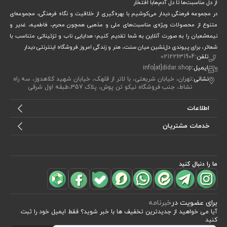
از دل مناسبت‌ها تا دل آدم‌هابا افتخار
در مجموعه فرهنگی دیدار می‌کوشیم با بهره‌گیری از خلاقیت و نگاه فرهنگی، مجموعه‌ای
متنوع از محصولات ویژه‌ی مناسبت‌های ملی و مذهبی همچون محرم، فاطمیه، غدیر و
نیمه‌شعبان را به صورت آنلاین به شما تقدیم کنیم؛ هدایایی ناب و تزئیناتی متناسب با
شعائر، برای پیوندی دل‌نشین میان سنت، هنر و زندگی امروز.فروشگاه اینترنتی دیدار
تلفن:
02122631904
ایمیل:
info[at]didar.shop
نشانی:
تهران، خیابان شریعتی، با لاتر از قلهک، خیابان شهید کلاهدوز، سه راه
نشاط، جنب فروشگاه نیکو تن پوش، پلاک 357،طبقه اول شرقی
اطلاعات
خدمات مشتریان
ما را دنبال کنید
برای عضویت در
خبرنامه
آیا می خواهید از جدید‌ترین تخفیف‌ ها با‌ خبر شوید؟ فقط ایمیل خود را ثبت
کنید