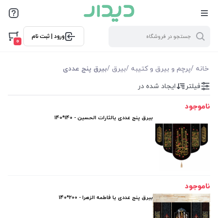
فیلترها
ورود | ثبت نام
فیلتر بر اساس قیمت
0
1240000
1420000
خانه
/
پرچم و بیرق و کتیبه
/
بیرق
/
بیرق پنج عددی
فیلتر
ایجاد شده در
فیلترها
ناموجود
موجودی
بیرق پنج عددی یالثارات الحسین - 140*140
نمایش همه محصولات
ناموجود
بیرق پنج عددی یا فاطمه الزهرا - 200*140