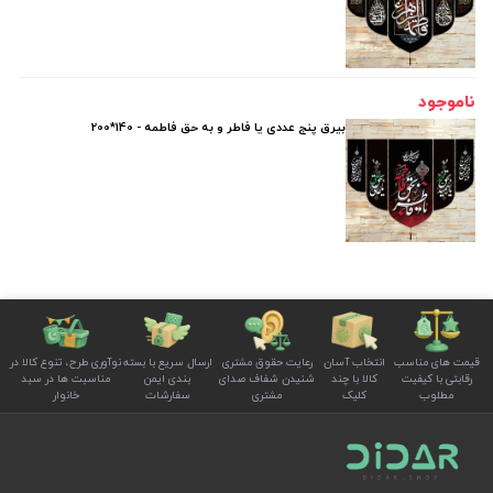
ناموجود
بیرق پنج عددی یا فاطر و به حق فاطمه - 140*200
قیمت های مناسب
انتخاب آسان
رعایت حقوق مشتری
ارسال سریع با بسته
نوآوری طرح، تنوع کالا در
رقابتی با کیفیت
کالا با چند
شنیدن شفاف صدای
بندی ایمن
مناسبت ها در سبد
مطلوب
کلیک
مشتری
سفارشات
خانوار