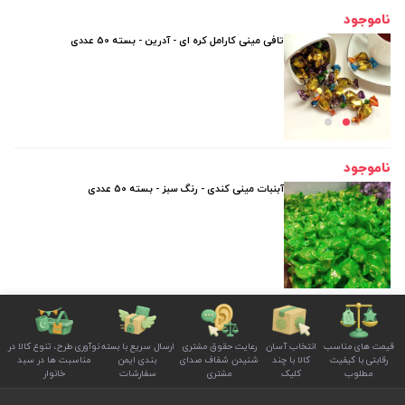
ناموجود
تافی مینی کارامل کره ای - آدرین - بسته 50 عددی
ناموجود
آبنبات مینی کندی - رنگ سبز - بسته 50 عددی
قیمت های مناسب
انتخاب آسان
رعایت حقوق مشتری
ارسال سریع با بسته
نوآوری طرح، تنوع کالا در
رقابتی با کیفیت
کالا با چند
شنیدن شفاف صدای
بندی ایمن
مناسبت ها در سبد
مطلوب
کلیک
مشتری
سفارشات
خانوار