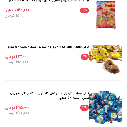
آبنبات با طعم میوه و مغز پاستیل - چیچک - بسته 50 عددی
149٬000 تومان
3
%
153٬000 تومان
تافی مغزدار طعم بادام - رورو - شیرین عسل - بسته 50 عددی
193٬000 تومان
1
%
195٬000 تومان
تافی مغزدار نارگیلی با روکش کاکائویی - گلدن نانی شیرین
عسل - بسته 50 عددی
265٬000 تومان
2
%
270٬000 تومان