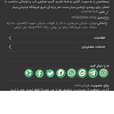
نیمه‌شعبان را به صورت آنلاین به شما تقدیم کنیم؛ هدایایی ناب و تزئیناتی متناسب با
شعائر، برای پیوندی دل‌نشین میان سنت، هنر و زندگی امروز.فروشگاه اینترنتی دیدار
تلفن:
02122631904
ایمیل:
info[at]didar.shop
نشانی:
تهران، خیابان شریعتی، با لاتر از قلهک، خیابان شهید کلاهدوز، سه راه
نشاط، جنب فروشگاه نیکو تن پوش، پلاک 357،طبقه اول شرقی
اطلاعات
خدمات مشتریان
ما را دنبال کنید
مشاهده محصولات
(2)
برای عضویت در
خبرنامه
آیا می خواهید از جدید‌ترین تخفیف‌ ها با‌ خبر شوید؟ فقط ایمیل خود را ثبت
کنید
اشتراک