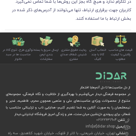
در تلگرام ندارد و هیچ ‏گاه بجز این روش‏‌ها با شما تماس نمی‏‌گیرد.
کاربران جهت برقراری ارتباط، تنها می‏‌توانند از آدرس‌‏های ذکر شده در
بخش ارتباط با ما استفاده کنند.
قیمت های مناسب
انتخاب آسان
رعایت حقوق مشتری
ارسال سریع با بسته
نوآوری طرح، تنوع کالا در
رقابتی با کیفیت
کالا با چند
شنیدن شفاف صدای
بندی ایمن
مناسبت ها در سبد
مطلوب
کلیک
مشتری
سفارشات
خانوار
از دل مناسبت‌ها تا دل آدم‌هابا افتخار
در مجموعه فرهنگی دیدار می‌کوشیم با بهره‌گیری از خلاقیت و نگاه فرهنگی، مجموعه‌ای
متنوع از محصولات ویژه‌ی مناسبت‌های ملی و مذهبی همچون محرم، فاطمیه، غدیر و
نیمه‌شعبان را به صورت آنلاین به شما تقدیم کنیم؛ هدایایی ناب و تزئیناتی متناسب با
شعائر، برای پیوندی دل‌نشین میان سنت، هنر و زندگی امروز.فروشگاه اینترنتی دیدار
تلفن:
02122631904
ایمیل:
info[at]didar.shop
نشانی:
تهران، خیابان شریعتی، با لاتر از قلهک، خیابان شهید کلاهدوز، سه راه