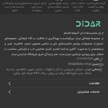
قیمت های مناسب
انتخاب آسان
رعایت حقوق مشتری
ارسال سریع با بسته
نوآوری طرح، تنوع کالا در
رقابتی با کیفیت
کالا با چند
شنیدن شفاف صدای
بندی ایمن
مناسبت ها در سبد
مطلوب
کلیک
مشتری
سفارشات
خانوار
از دل مناسبت‌ها تا دل آدم‌هابا افتخار
در مجموعه فرهنگی دیدار می‌کوشیم با بهره‌گیری از خلاقیت و نگاه فرهنگی، مجموعه‌ای
متنوع از محصولات ویژه‌ی مناسبت‌های ملی و مذهبی همچون محرم، فاطمیه، غدیر و
نیمه‌شعبان را به صورت آنلاین به شما تقدیم کنیم؛ هدایایی ناب و تزئیناتی متناسب با
شعائر، برای پیوندی دل‌نشین میان سنت، هنر و زندگی امروز.فروشگاه اینترنتی دیدار
تلفن:
02122631904
ایمیل:
info[at]didar.shop
نشانی:
تهران، خیابان شریعتی، با لاتر از قلهک، خیابان شهید کلاهدوز، سه راه
نشاط، جنب فروشگاه نیکو تن پوش، پلاک 357،طبقه اول شرقی
اطلاعات
خدمات مشتریان