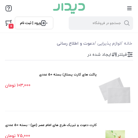
فیلترها
ورود | ثبت نام
فیلتر بر اساس قیمت
0
75000
231200
خانه
/
لوازم پذیرایی
/
دعوت و اطلاع رسانی
فیلتر
ایجاد شده در
فیلترها
موجودی
پاکت های کارت پستال/ بسته 50 عددی
103٬000 تومان
نمایش همه محصولات
کارت دعوت و تبریک طرح های امام عصر (عج) - بسته 50 عددی
75٬000 تومان