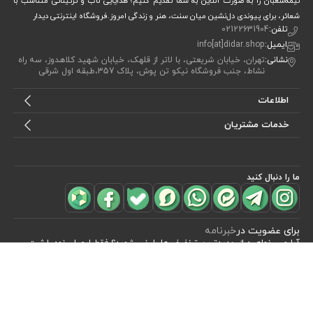
نیمه‌شعبان را به صورت آنلاین به شما تقدیم کنیم؛ هدایایی ناب و تزئیناتی متناسب با
شعائر، برای پیوندی دل‌نشین میان سنت، هنر و زندگی امروز.فروشگاه اینترنتی دیدار
تلفن:
02122631904
ایمیل:
info[at]didar.shop
نشانی:
تهران، خیابان شریعتی، با لاتر از قلهک، خیابان شهید کلاهدوز، سه راه
نشاط، جنب فروشگاه نیکو تن پوش، پلاک 357،طبقه اول شرقی
اطلاعات
خدمات مشتریان
ما را دنبال کنید
مشاهده محصولات
(2)
برای عضویت در
خبرنامه
آیا می خواهید از جدید‌ترین تخفیف‌ ها با‌ خبر شوید؟ فقط ایمیل خود را ثبت
کنید
اشتراک