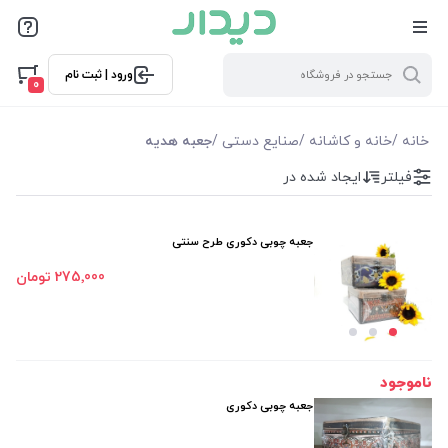
فیلترها
ورود | ثبت نام
فیلتر بر اساس قیمت
0
275000
375000
خانه
/
خانه و کاشانه
/
صنایع دستی
/
جعبه هدیه
فیلتر
ایجاد شده در
فیلترها
موجودی
جعبه چوبی دکوری طرح سنتی
275٬000 تومان
نمایش همه محصولات
ناموجود
جعبه چوبی دکوری