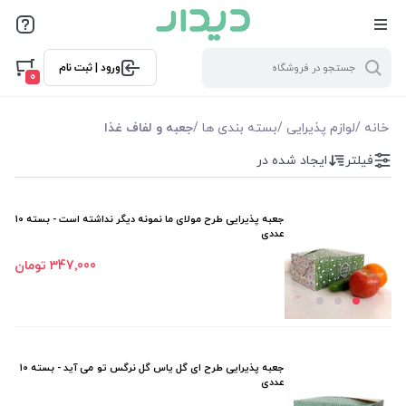
فیلترها
ورود | ثبت نام
فیلتر بر اساس قیمت
0
105000
347000
خانه
/
لوازم پذیرایی
/
بسته بندی ها
/
جعبه و لفاف غذا
فیلتر
ایجاد شده در
فیلترها
موجودی
جعبه پذیرایی طرح مولای ما نمونه دیگر نداشته است - بسته 10
عددی
نمایش همه محصولات
347٬000 تومان
جعبه پذیرایی طرح ای گل یاس گل نرگس تو می آید - بسته 10
عددی