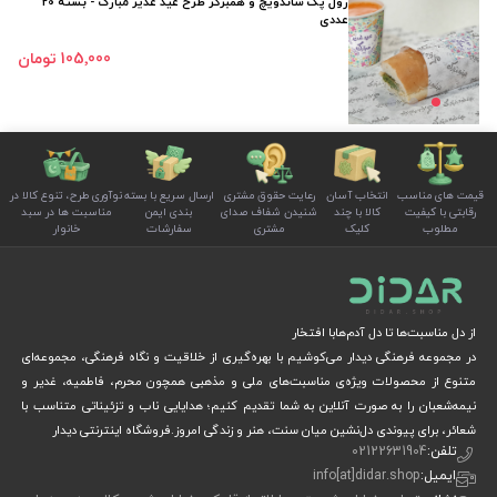
رول پک ساندویچ و همبرگر طرح عید غدیر مبارک - بسته 20
عددی
105٬000 تومان
قیمت های مناسب
انتخاب آسان
رعایت حقوق مشتری
ارسال سریع با بسته
نوآوری طرح، تنوع کالا در
رقابتی با کیفیت
کالا با چند
شنیدن شفاف صدای
بندی ایمن
مناسبت ها در سبد
مطلوب
کلیک
مشتری
سفارشات
خانوار
از دل مناسبت‌ها تا دل آدم‌هابا افتخار
در مجموعه فرهنگی دیدار می‌کوشیم با بهره‌گیری از خلاقیت و نگاه فرهنگی، مجموعه‌ای
متنوع از محصولات ویژه‌ی مناسبت‌های ملی و مذهبی همچون محرم، فاطمیه، غدیر و
نیمه‌شعبان را به صورت آنلاین به شما تقدیم کنیم؛ هدایایی ناب و تزئیناتی متناسب با
شعائر، برای پیوندی دل‌نشین میان سنت، هنر و زندگی امروز.فروشگاه اینترنتی دیدار
تلفن:
02122631904
ایمیل:
info[at]didar.shop