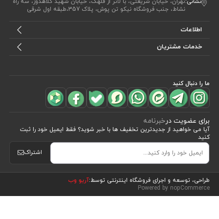
نشانی:
تهران، خیابان شریعتی، با لاتر از قلهک، خیابان شهید کلاهدوز، سه راه
نشاط، جنب فروشگاه نیکو تن پوش، پلاک 357،طبقه اول شرقی
اطلاعات
خدمات مشتریان
ما را دنبال کنید
برای عضویت در
خبرنامه
آیا می خواهید از جدید‌ترین تخفیف‌ ها با‌ خبر شوید؟ فقط ایمیل خود را ثبت
کنید
اشتراک
مشاهده محصولات
(5)
طراحی، توسعه و اجرای فروشگاه اینترنتی توسط:
آریو وب
Powered by nopCommerce