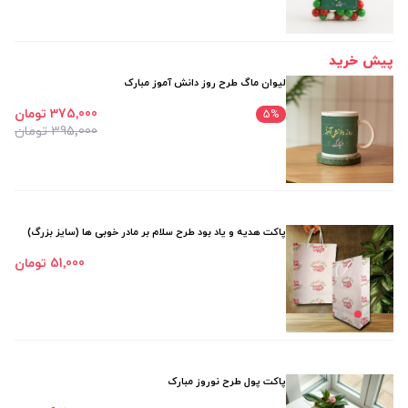
پیش خرید
لیوان ماگ طرح روز دانش آموز مبارک
375٬000 تومان
5
%
395٬000 تومان
پاکت هدیه و یاد بود طرح سلام بر مادر خوبی ها (سایز بزرگ)
51٬000 تومان
پاکت پول طرح نوروز مبارک