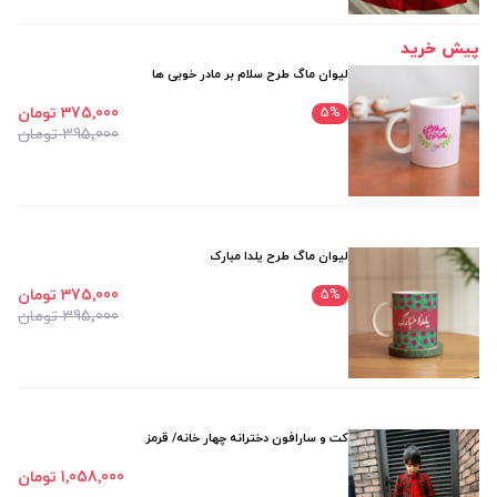
پیش خرید
لیوان ماگ طرح سلام بر مادر خوبی ها
375٬000 تومان
5
%
395٬000 تومان
لیوان ماگ طرح یلدا مبارک
375٬000 تومان
5
%
395٬000 تومان
کت و سارافون دخترانه چهار خانه/ قرمز
1٬058٬000 تومان