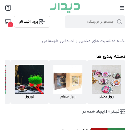
فیلترها
ورود | ثبت نام
فیلتر بر اساس قیمت
0
9200
1058000
خانه
/
مناسبت های مذهبی و اجتماعی
/
اجتماعی
فیلترها
دسته بندی ها
موجودی
نمایش همه محصولات
روز دختر
روز معلم
نوروز
فیلتر
ایجاد شده در