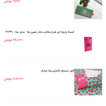
9٬200 تومان
کیسه پارچه ای طرح سلام بر مادر خوبی ها - سایز سه : 40*30
28٬000 تومان
کاور دستمال کاغذی یلدا مبارک
108٬000 تومان