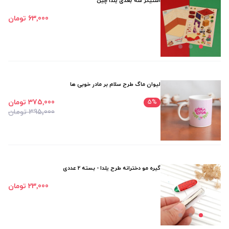
استیکر سه بعدی یلدا چین
63٬000 تومان
لیوان ماگ طرح سلام بر مادر خوبی ها
375٬000 تومان
5
%
395٬000 تومان
گیره مو دخترانه طرح یلدا - بسته 2 عددی
23٬000 تومان