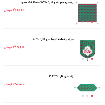
رومیزی مربع طرح انار / 90*90/ بسته تک عددی
400٬000 تومان
بیرق یا فاطمه الزهرا طرح انار /60*70
245٬000 تومان
رانر طرح انار - 49*145
250٬000 تومان