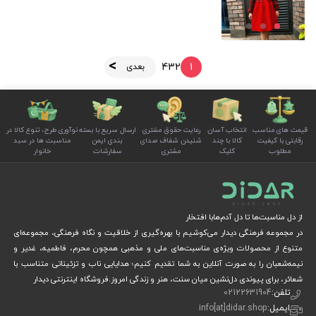
4
3
2
1
بعدی
قیمت های مناسب
انتخاب آسان
رعایت حقوق مشتری
ارسال سریع با بسته
نوآوری طرح، تنوع کالا در
رقابتی با کیفیت
کالا با چند
شنیدن شفاف صدای
بندی ایمن
مناسبت ها در سبد
مطلوب
کلیک
مشتری
سفارشات
خانوار
از دل مناسبت‌ها تا دل آدم‌هابا افتخار
در مجموعه فرهنگی دیدار می‌کوشیم با بهره‌گیری از خلاقیت و نگاه فرهنگی، مجموعه‌ای
متنوع از محصولات ویژه‌ی مناسبت‌های ملی و مذهبی همچون محرم، فاطمیه، غدیر و
نیمه‌شعبان را به صورت آنلاین به شما تقدیم کنیم؛ هدایایی ناب و تزئیناتی متناسب با
شعائر، برای پیوندی دل‌نشین میان سنت، هنر و زندگی امروز.فروشگاه اینترنتی دیدار
تلفن:
02122631904
ایمیل:
info[at]didar.shop