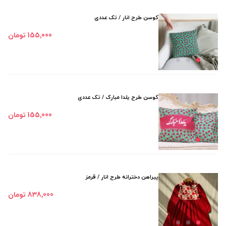
کوسن طرح انار / تک عددی
155٬000 تومان
کوسن طرح یلدا مبارک / تک عددی
155٬000 تومان
پیراهن دخترانه طرح انار / قرمز
838٬000 تومان