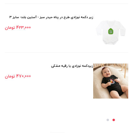
زیر دکمه نوزادی طرح در پناه حیدر سبز - آستین بلند- سایز 3
423٬000 تومان
زیردکمه نوزادی یا رقیه مشکی
470٬000 تومان