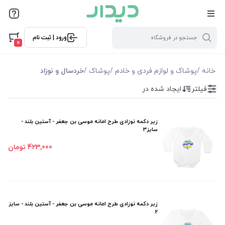
فیلترها
ورود | ثبت نام
فیلتر بر اساس قیمت
0
175000
470000
خانه
/
پوشاک و لوازم فردی و خادم
/
پوشاک
/
خردسال و نوزاد
فیلتر
ایجاد شده در
فیلترها
موجودی
زیر دکمه نوزادی طرح امانه موسی بن جعفر - آستین بلند -
سایز3
نمایش همه محصولات
423٬000 تومان
زیر دکمه نوزادی طرح امانه موسی بن جعفر - آستین بلند - سایز
2