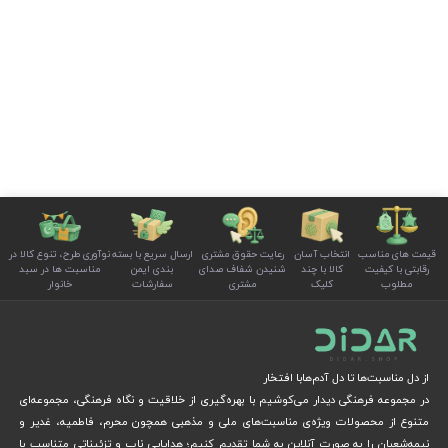
قیمت های مناسب
انتخاب آسان
رعایت حقوق مشتری
ارسال سریع با بسته
نوآوری طرح، تنوع کالا در
رقابتی با کیفیت
کالا با چند
شنیدن شفاف صدای
بندی ایمن
مناسبت ها در سبد
مطلوب
کلیک
مشتری
سفارشات
خانوار
از دل مناسبت‌ها تا دل آدم‌هابا افتخار
در مجموعه فرهنگی دیدار می‌کوشیم با بهره‌گیری از خلاقیت و نگاه فرهنگی، مجموعه‌ای
متنوع از محصولات ویژه‌ی مناسبت‌های ملی و مذهبی همچون محرم، فاطمیه، غدیر و
نیمه‌شعبان را به صورت آنلاین به شما تقدیم کنیم؛ هدایایی ناب و تزئیناتی متناسب با