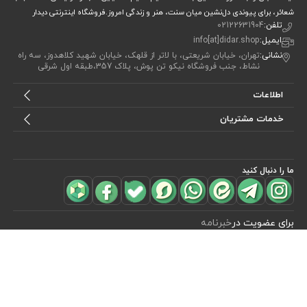
شعائر، برای پیوندی دل‌نشین میان سنت، هنر و زندگی امروز.فروشگاه اینترنتی دیدار
تلفن:
02122631904
ایمیل:
info[at]didar.shop
نشانی:
تهران، خیابان شریعتی، با لاتر از قلهک، خیابان شهید کلاهدوز، سه راه
نشاط، جنب فروشگاه نیکو تن پوش، پلاک 357،طبقه اول شرقی
اطلاعات
خدمات مشتریان
ما را دنبال کنید
مشاهده محصولات
(0)
برای عضویت در
خبرنامه
آیا می خواهید از جدید‌ترین تخفیف‌ ها با‌ خبر شوید؟ فقط ایمیل خود را ثبت
کنید
اشتراک
طراحی، توسعه و اجرای فروشگاه اینترنتی توسط:
آریو وب