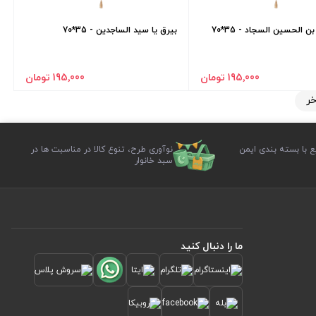
 الحسین السجاد - 35*70
بیرق یا سید الساجدین - 35*70
195٬000 تومان
195٬000 تومان
خر
ع با بسته بندی ایمن
نوآوری طرح، تنوع کالا در مناسبت ها در
سبد خانوار
ما را دنبال کنید