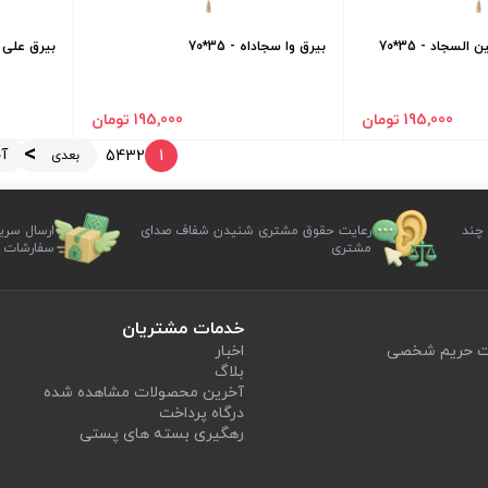
لسجاد - 35*70
بیرق وا سجاداه - 35*70
بیرق علی بن
195٬000 تومان
195٬000 تومان
آ
5
4
3
2
1
بعدی
 چند
رعایت حقوق مشتری شنیدن شفاف صدای
ارسال سری
مشتری
سفارشات
خدمات مشتریان
یت حریم شخصی
اخبار
بلاگ
آخرین محصولات مشاهده شده
درگاه پرداخت
رهگیری بسته های پستی