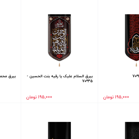
بیرق السلام علیک یا رقیه بنت الحسین -
بیرق محمد ال
35*70
195٬000 تومان
195٬000 تومان