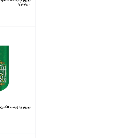
بیرق چایخانه حضرت ز
- 70*70
بیرق یا زینب الکبری - 35