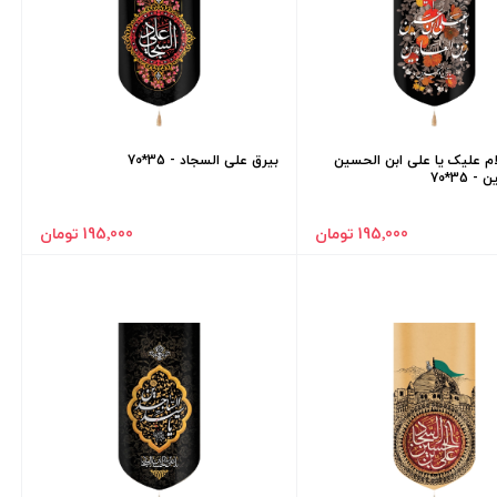
ام علیک یا علی ابن الحسین
بیرق علی السجاد - 35*70
 35*70
195٬000 تومان
195٬000 تومان