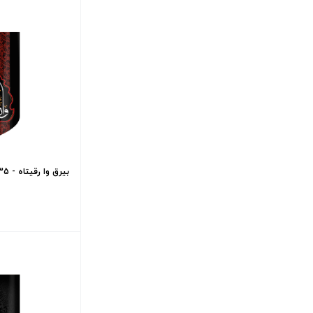
بیرق وا رقیتاه - 35*70