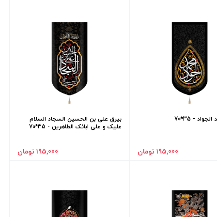
جواد - 35*70
بیرق علی بن الحسین السجاد السلام
علیک و علی ابائک الطاهرین - 35*70
195٬000 تومان
195٬000 تومان