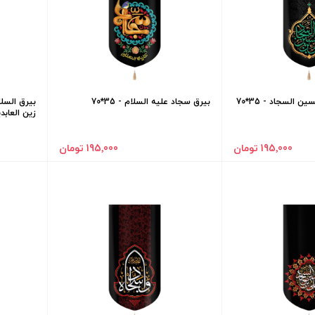
 السجاد - 35*70
بیرق سجاد علیه السلام - 35*70
بیرق السل
زین العابدین -
195٬000 تومان
195٬000 تومان