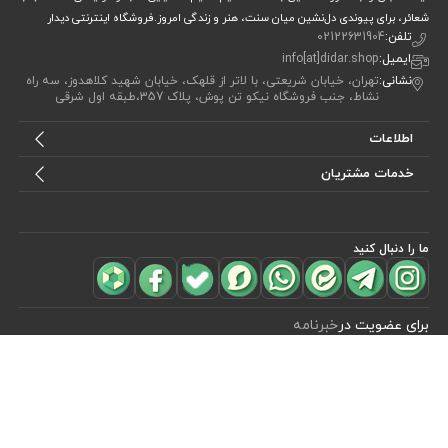
شعائر، برای پیوندی دل‌نشین میان سنت، هنر و زندگی امروز.فروشگاه اینترنتی دیدار
تلفن:
02122631904
ایمیل:
info[at]didar.shop
نشانی:
تهران، خیابان شریعتی، با لاتر از قلهک، خیابان شهید کلاهدوز، سه راه
نشاط، جنب فروشگاه نیکو تن پوش، پلاک 357،طبقه اول شرقی
اطلاعات
خدمات مشتریان
ما را دنبال کنید
مشاهده محصولات
(0)
برای عضویت در
خبرنامه
آیا می خواهید از جدید‌ترین تخفیف‌ ها با‌ خبر شوید؟ فقط ایمیل خود را ثبت
کنید
اشتراک
طراحی، توسعه و اجرای فروشگاه اینترنتی توسط:
آریو وب