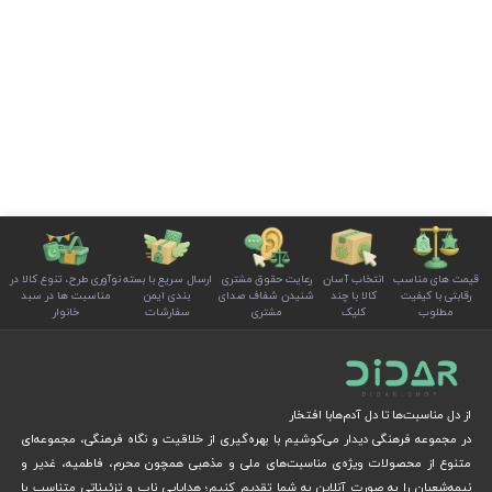
قیمت های مناسب
انتخاب آسان
رعایت حقوق مشتری
ارسال سریع با بسته
نوآوری طرح، تنوع کالا در
رقابتی با کیفیت
کالا با چند
شنیدن شفاف صدای
بندی ایمن
مناسبت ها در سبد
مطلوب
کلیک
مشتری
سفارشات
خانوار
از دل مناسبت‌ها تا دل آدم‌هابا افتخار
در مجموعه فرهنگی دیدار می‌کوشیم با بهره‌گیری از خلاقیت و نگاه فرهنگی، مجموعه‌ای
متنوع از محصولات ویژه‌ی مناسبت‌های ملی و مذهبی همچون محرم، فاطمیه، غدیر و
نیمه‌شعبان را به صورت آنلاین به شما تقدیم کنیم؛ هدایایی ناب و تزئیناتی متناسب با