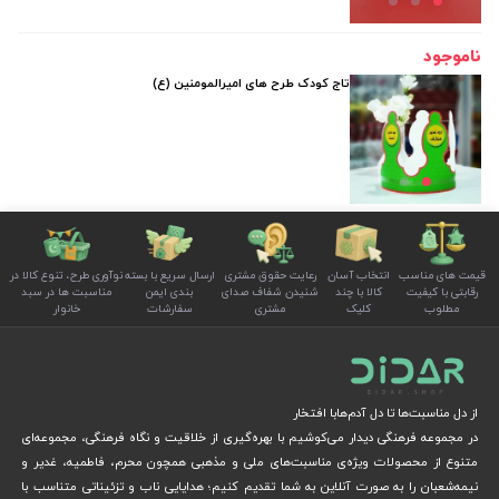
ناموجود
تاج کودک طرح های امیرالمومنین (ع)
قیمت های مناسب
انتخاب آسان
رعایت حقوق مشتری
ارسال سریع با بسته
نوآوری طرح، تنوع کالا در
رقابتی با کیفیت
کالا با چند
شنیدن شفاف صدای
بندی ایمن
مناسبت ها در سبد
مطلوب
کلیک
مشتری
سفارشات
خانوار
از دل مناسبت‌ها تا دل آدم‌هابا افتخار
در مجموعه فرهنگی دیدار می‌کوشیم با بهره‌گیری از خلاقیت و نگاه فرهنگی، مجموعه‌ای
متنوع از محصولات ویژه‌ی مناسبت‌های ملی و مذهبی همچون محرم، فاطمیه، غدیر و
نیمه‌شعبان را به صورت آنلاین به شما تقدیم کنیم؛ هدایایی ناب و تزئیناتی متناسب با