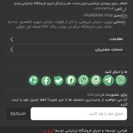
شعائر، برای پیوندی دل‌نشین میان سنت، هنر و زندگی امروز.فروشگاه اینترنتی دیدار
تلفن:
02122631904
ایمیل:
info[at]didar.shop
نشانی:
تهران، خیابان شریعتی، با لاتر از قلهک، خیابان شهید کلاهدوز، سه راه
نشاط، جنب فروشگاه نیکو تن پوش، پلاک 357،طبقه اول شرقی
اطلاعات
خدمات مشتریان
ما را دنبال کنید
برای عضویت در
خبرنامه
آیا می خواهید از جدید‌ترین تخفیف‌ ها با‌ خبر شوید؟ فقط ایمیل خود را ثبت
کنید
اشتراک
مشاهده محصولات
(8)
طراحی، توسعه و اجرای فروشگاه اینترنتی توسط:
آریو وب