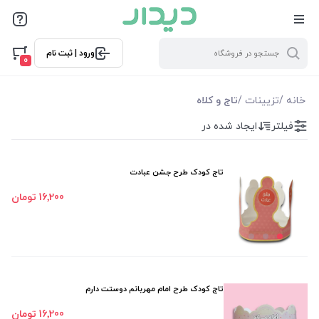
فیلترها
ورود | ثبت نام
فیلتر بر اساس قیمت
0
3400
39000
خانه
/
تزیینات
/
تاج و کلاه
فیلتر
ایجاد شده در
فیلترها
موجودی
تاج کودک طرح جشن عبادت
16٬200 تومان
نمایش همه محصولات
تاج کودک طرح امام مهربانم دوستت دارم
16٬200 تومان