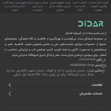
قیمت های مناسب
انتخاب آسان
رعایت حقوق مشتری
ارسال سریع با بسته
نوآوری طرح، تنوع کالا در
رقابتی با کیفیت
کالا با چند
شنیدن شفاف صدای
بندی ایمن
مناسبت ها در سبد
مطلوب
کلیک
مشتری
سفارشات
خانوار
از دل مناسبت‌ها تا دل آدم‌هابا افتخار
در مجموعه فرهنگی دیدار می‌کوشیم با بهره‌گیری از خلاقیت و نگاه فرهنگی، مجموعه‌ای
متنوع از محصولات ویژه‌ی مناسبت‌های ملی و مذهبی همچون محرم، فاطمیه، غدیر و
نیمه‌شعبان را به صورت آنلاین به شما تقدیم کنیم؛ هدایایی ناب و تزئیناتی متناسب با
شعائر، برای پیوندی دل‌نشین میان سنت، هنر و زندگی امروز.فروشگاه اینترنتی دیدار
تلفن:
02122631904
ایمیل:
info[at]didar.shop
نشانی:
تهران، خیابان شریعتی، با لاتر از قلهک، خیابان شهید کلاهدوز، سه راه
نشاط، جنب فروشگاه نیکو تن پوش، پلاک 357،طبقه اول شرقی
اطلاعات
خدمات مشتریان