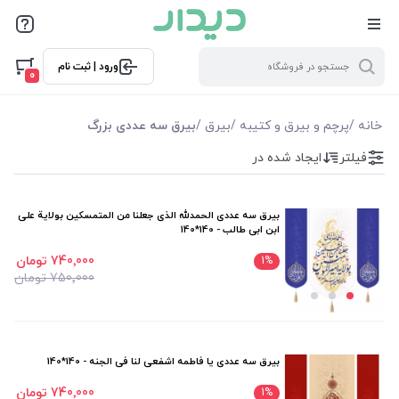
فیلترها
ورود | ثبت نام
فیلتر بر اساس قیمت
0
740000
1680000
خانه
/
پرچم و بیرق و کتیبه
/
بیرق
/
بیرق سه عددی بزرگ
فیلتر
ایجاد شده در
فیلترها
موجودی
بیرق سه عددی الحمدلله الذی جعلنا من المتمسکین بولایة علی
ابن ابی طالب - 140*140
نمایش همه محصولات
740٬000 تومان
1
%
750٬000 تومان
بیرق سه عددی یا فاطمه اشفعی لنا فی الجنه - 140*140
740٬000 تومان
1
%