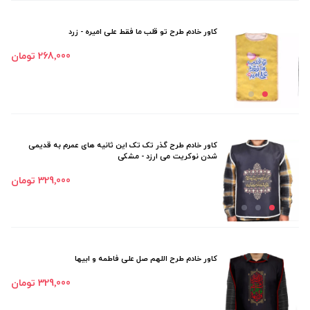
کاور خادم طرح تو قلب ما فقط علی امیره - زرد
268٬000 تومان
کاور خادم طرح گذر تک تک این ثانیه های عمرم به قدیمی
شدن نوکریت می ارزد - مشکی
329٬000 تومان
کاور خادم طرح اللهم صل علی فاطمه و ابیها
329٬000 تومان