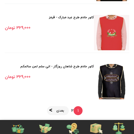
کاور خادم طرح عید مبارک - قرمز
329٬000 تومان
کاور خادم طرح شاهان روزگار - انی سلم لمن سالمکم
329٬000 تومان
2
1
بعدی