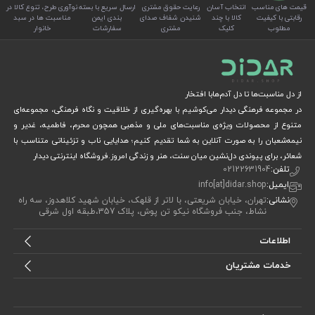
قیمت های مناسب
انتخاب آسان
رعایت حقوق مشتری
ارسال سریع با بسته
نوآوری طرح، تنوع کالا در
رقابتی با کیفیت
کالا با چند
شنیدن شفاف صدای
بندی ایمن
مناسبت ها در سبد
مطلوب
کلیک
مشتری
سفارشات
خانوار
از دل مناسبت‌ها تا دل آدم‌هابا افتخار
در مجموعه فرهنگی دیدار می‌کوشیم با بهره‌گیری از خلاقیت و نگاه فرهنگی، مجموعه‌ای
متنوع از محصولات ویژه‌ی مناسبت‌های ملی و مذهبی همچون محرم، فاطمیه، غدیر و
نیمه‌شعبان را به صورت آنلاین به شما تقدیم کنیم؛ هدایایی ناب و تزئیناتی متناسب با
شعائر، برای پیوندی دل‌نشین میان سنت، هنر و زندگی امروز.فروشگاه اینترنتی دیدار
تلفن:
02122631904
ایمیل:
info[at]didar.shop
نشانی:
تهران، خیابان شریعتی، با لاتر از قلهک، خیابان شهید کلاهدوز، سه راه
نشاط، جنب فروشگاه نیکو تن پوش، پلاک 357،طبقه اول شرقی
اطلاعات
خدمات مشتریان