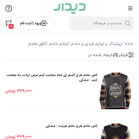
فیلترها
ورود | ثبت نام
فیلتر بر اساس قیمت
0
268000
329000
خانه
/
پوشاک و لوازم فردی و خادم
/
لوازم خادم
/
کاور خادم
فیلتر
ایجاد شده در
فیلترها
موجودی
کاور خادم طرح آمدم ای شاه سلامت کنم عرض ارادت به مقامت
کنم - مشکی
نمایش همه محصولات
329٬000 تومان
کاور خادم طرح خادم هیئت - مشکی
329٬000 تومان