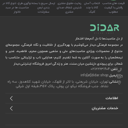
قیمت های مناسب
انتخاب آسان
رعایت حقوق مشتری
ارسال سریع با بسته
نوآوری طرح، تنوع کالا در
رقابتی با کیفیت
کالا با چند
شنیدن شفاف صدای
بندی ایمن
مناسبت ها در سبد
مطلوب
کلیک
مشتری
سفارشات
خانوار
از دل مناسبت‌ها تا دل آدم‌هابا افتخار
در مجموعه فرهنگی دیدار می‌کوشیم با بهره‌گیری از خلاقیت و نگاه فرهنگی، مجموعه‌ای
متنوع از محصولات ویژه‌ی مناسبت‌های ملی و مذهبی همچون محرم، فاطمیه، غدیر و
نیمه‌شعبان را به صورت آنلاین به شما تقدیم کنیم؛ هدایایی ناب و تزئیناتی متناسب با
شعائر، برای پیوندی دل‌نشین میان سنت، هنر و زندگی امروز.فروشگاه اینترنتی دیدار
تلفن:
02122631904
ایمیل:
info[at]didar.shop
نشانی:
تهران، خیابان شریعتی، با لاتر از قلهک، خیابان شهید کلاهدوز، سه راه
نشاط، جنب فروشگاه نیکو تن پوش، پلاک 357،طبقه اول شرقی
اطلاعات
خدمات مشتریان