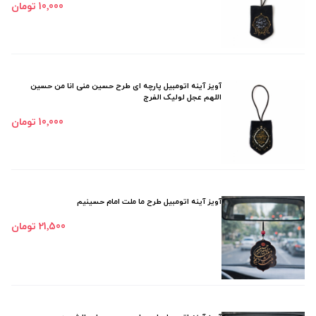
10٬000 تومان
آویز آینه اتومبیل پارچه ای طرح حسین منی انا من حسین
اللهم عجل لولیک الفرج
10٬000 تومان
آویز آینه اتومبیل طرح ما ملت امام حسینیم
21٬500 تومان