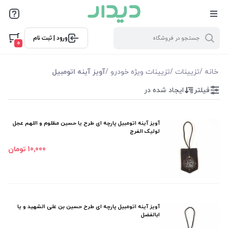
فیلترها
ورود | ثبت نام
فیلتر بر اساس قیمت
0
6500
73000
خانه
/
تزیینات
/
تزیینات ویژه خودرو
/
آویز آینه اتومبیل
فیلتر
ایجاد شده در
فیلترها
موجودی
آویز آینه اتومبیل پارچه ای طرح یا حسین مظلوم و اللهم عجل
لولیک الفرج
نمایش همه محصولات
10٬000 تومان
آویز آینه اتومبیل پارچه ای طرح حسین بن علی الشهید و یا
ابالفضل