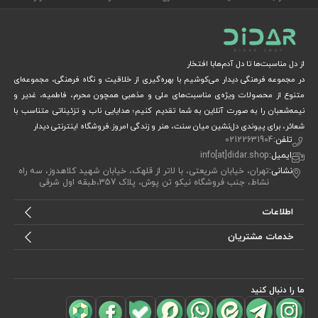
از دل مناسبت‌ها تا دل آدم‌هابا افتخار
در مجموعه فرهنگی دیدار می‌کوشیم با بهره‌گیری از خلاقیت و نگاه فرهنگی، مجموعه‌ای
متنوع از محصولات ویژه‌ی مناسبت‌های ملی و مذهبی همچون محرم، فاطمیه، غدیر و
نیمه‌شعبان را به صورت آنلاین به شما تقدیم کنیم؛ هدایایی ناب و تزئیناتی متناسب با
شعائر، برای پیوندی دل‌نشین میان سنت، هنر و زندگی امروز.فروشگاه اینترنتی دیدار
تلفن:
02122631904
ایمیل:
info[at]didar.shop
نشانی:
تهران، خیابان شریعتی، با لاتر از قلهک، خیابان شهید کلاهدوز، سه راه
نشاط، جنب فروشگاه نیکو تن پوش، پلاک 357،طبقه اول شرقی
اطلاعات
خدمات مشتریان
ما را دنبال کنید