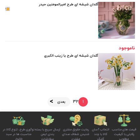
گلدان شیشه ای طرح امیرالمومنین حیدر
1
ناموجود
گلدان شیشه ای طرح یا زینب الکبری
3
2
1
بعدی
قیمت های مناسب
انتخاب آسان
رعایت حقوق مشتری
ارسال سریع با بسته
نوآوری طرح، تنوع کالا در
رقابتی با کیفیت
کالا با چند
شنیدن شفاف صدای
بندی ایمن
مناسبت ها در سبد
مطلوب
کلیک
مشتری
سفارشات
خانوار