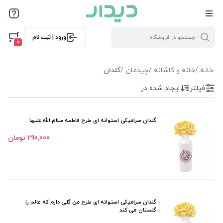
فیلترها
ورود | ثبت نام
فیلتر بر اساس قیمت
0
25000
290000
خانه
/
خانه و کاشانه
/
چیدمان
/
گلدان
فیلتر
ایجاد شده در
فیلترها
موجودی
گلدان سرامیکی استوانه ای طرح فاطمه سلام الله علیها
290٬000 تومان
نمایش همه محصولات
گلدان سرامیکی استوانه ای طرح من گلی دارم که عالم را
گلستان می کند