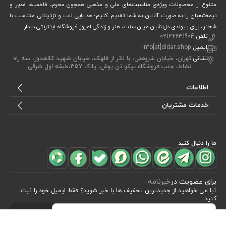
متنوع از محصولات ویژه‌ی مناسبت‌های ملی و مذهبی همچون محرم، فاطمیه، غدیر و
نیمه‌شعبان را به صورت آنلاین به شما تقدیم کنیم؛ هدایایی ناب و تزئیناتی متناسب با
شعائر، برای پیوندی دل‌نشین میان سنت، هنر و زندگی امروز.فروشگاه اینترنتی دیدار
تلفن:
02122631904
ایمیل:
info[at]didar.shop
نشانی:
تهران، خیابان شریعتی، با لاتر از قلهک، خیابان شهید کلاهدوز، سه راه
نشاط، جنب فروشگاه نیکو تن پوش، پلاک 357،طبقه اول شرقی
اطلاعات
خدمات مشتریان
ما را دنبال کنید
برای عضویت در
خبرنامه
آیا می خواهید از جدید‌ترین تخفیف‌ ها با‌ خبر شوید؟ فقط ایمیل خود را ثبت
کنید
اشتراک