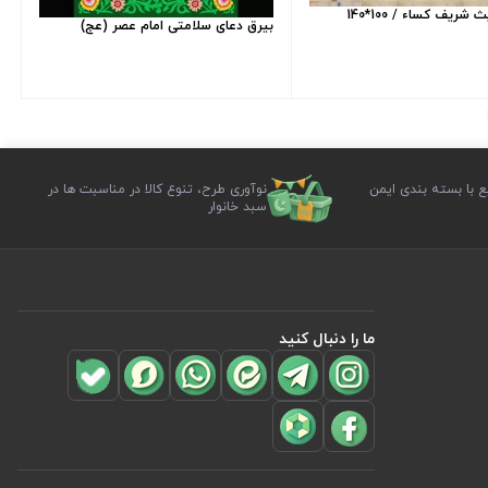
شریف کساء / 100*140
بیرق دعای سلامتی امام عصر (عج)
ع با بسته بندی ایمن
نوآوری طرح، تنوع کالا در مناسبت ها در
سبد خانوار
ما را دنبال کنید