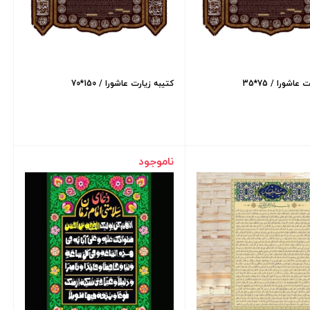
عاشورا / 75*35
کتیبه زیارت عاشورا / 150*70
ناموجود