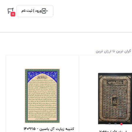
ورود | ثبت نام
0
گران ترین تا ارزان ترین
کتیبه زیارت آل یاسین - 215*140