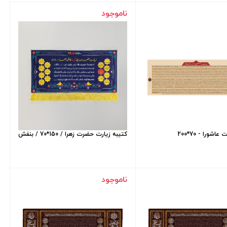
ناموجود
اشورا - 70*200
کتیبه زیارت حضرت زهرا / 150*70 / بنفش
ناموجود