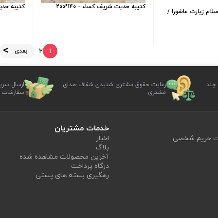
کتیبه حدیث شریف کساء - 140*200
کتیبه حدیث 
لام زیارت عاشورا /
2
1
بعدی
 چند
رعایت حقوق مشتری شنیدن شفاف صدای
ارسال سری
مشتری
سفارشات
خدمات مشتریان
یت حریم شخصی
اخبار
بلاگ
آخرین محصولات مشاهده شده
درگاه پرداخت
رهگیری بسته های پستی