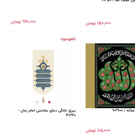
سماء الله / 50*70
990٬000 تومان
150٬000 تومان
ناموجود
ه / 100*70
بیرق خانگی دعای سلامتی امام زمان -
20*40
85٬000 تومان