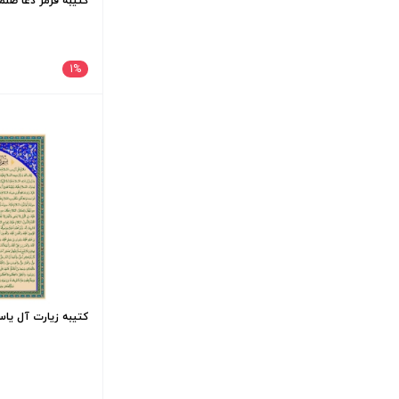
کتیبه قرمز دعا صنمی قر
1
%
کتیبه زیارت آل یاسین - 