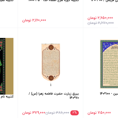
یش / 300*140
کتیبه دوره طرح اسماء خدا - 35*1000
کتیبه نفیس ا
2٬650٬000 تومان
2٬160٬000 تومان
2٬670٬000 تومان
100*140
بیرق زیارت حضرت فاطمه زهرا (س) /
کتیبه نام جلال
70*140
750٬000 تومان
386٬000 تومان
379٬000 تومان
2
%