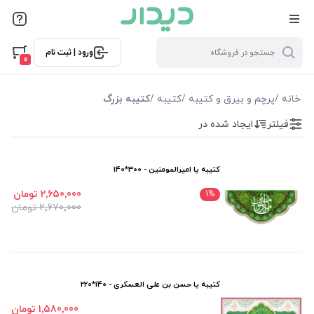
فیلترها
ورود | ثبت نام
فیلتر بر اساس قیمت
0
530000
3390000
خانه
/
پرچم و بیرق و کتیبه
/
کتیبه
/
کتیبه بزرگ
فیلتر
ایجاد شده در
فیلترها
موجودی
کتیبه یا امیرالمومنین - 300*140
2٬650٬000 تومان
1
%
نمایش همه محصولات
2٬670٬000 تومان
کتیبه یا حسن بن علی العسکری - 140*220
1٬580٬000 تومان