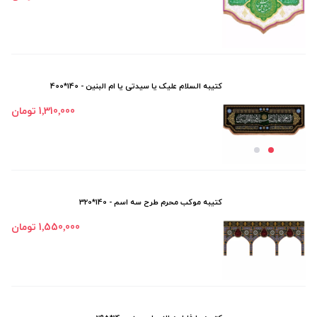
کتیبه السلام علیک یا سیدتی یا ام البنین - 140*400
1٬310٬000 تومان
کتیبه موکب محرم طرح سه اسم - 140*320
1٬550٬000 تومان