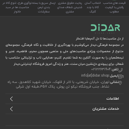
قیمت های مناسب
انتخاب آسان
رعایت حقوق مشتری
ارسال سریع با بسته
نوآوری طرح، تنوع کالا در
رقابتی با کیفیت
کالا با چند
شنیدن شفاف صدای
بندی ایمن
مناسبت ها در سبد
مطلوب
کلیک
مشتری
سفارشات
خانوار
از دل مناسبت‌ها تا دل آدم‌هابا افتخار
در مجموعه فرهنگی دیدار می‌کوشیم با بهره‌گیری از خلاقیت و نگاه فرهنگی، مجموعه‌ای
متنوع از محصولات ویژه‌ی مناسبت‌های ملی و مذهبی همچون محرم، فاطمیه، غدیر و
نیمه‌شعبان را به صورت آنلاین به شما تقدیم کنیم؛ هدایایی ناب و تزئیناتی متناسب با
شعائر، برای پیوندی دل‌نشین میان سنت، هنر و زندگی امروز.فروشگاه اینترنتی دیدار
تلفن:
02122631904
ایمیل:
info[at]didar.shop
نشانی:
تهران، خیابان شریعتی، با لاتر از قلهک، خیابان شهید کلاهدوز، سه راه
نشاط، جنب فروشگاه نیکو تن پوش، پلاک 357،طبقه اول شرقی
اطلاعات
خدمات مشتریان