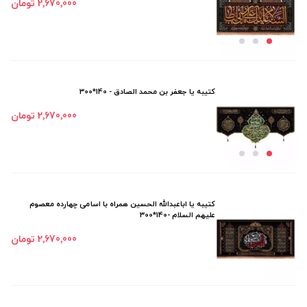
2٬670٬000 تومان
کتیبه یا جعفر بن محمد الصادق - 140*300
2٬670٬000 تومان
کتیبه یا اباعبدالله الحسین همراه با اسامی چهارده معصوم
علیهم السلام -140*300
2٬670٬000 تومان