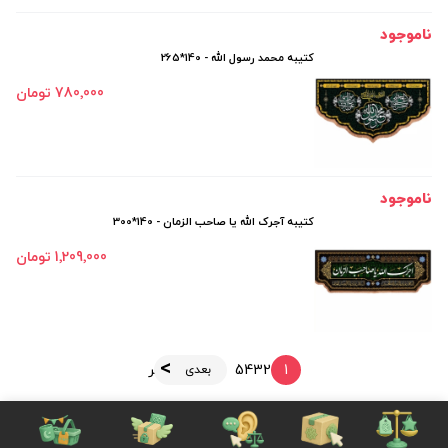
ناموجود
کتیبه محمد رسول الله - 140*265
780٬000 تومان
ناموجود
کتیبه آجرک الله یا صاحب الزمان - 140*300
1٬209٬000 تومان
1
2
3
4
5
آخر
بعدی