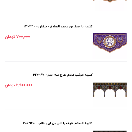
کتیبه یا جعفربن محمد الصادق - بنفش - 140*230
700٬000 تومان
کتیبه موکب محرم طرح سه اسم - 140*320
2٬600٬000 تومان
کتیبه السلام علیک یا علی بن ابی طالب - 140*300