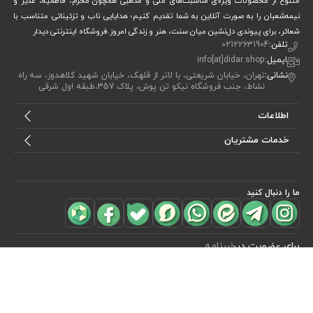
متنوع از محصولات ویژه‌ی مناسبت‌های ملی و مذهبی همچون محرم، فاطمیه، غدیر و
نیمه‌شعبان را به صورت آنلاین به شما تقدیم کنیم؛ هدایایی ناب و تزئیناتی متناسب با
شعائر، برای پیوندی دل‌نشین میان سنت، هنر و زندگی امروز.فروشگاه اینترنتی دیدار
تلفن:
02122631904
ایمیل:
info[at]didar.shop
نشانی:
تهران، خیابان شریعتی، با لاتر از قلهک، خیابان شهید کلاهدوز، سه راه
نشاط، جنب فروشگاه نیکو تن پوش، پلاک 357،طبقه اول شرقی
اطلاعات
خدمات مشتریان
ما را دنبال کنید
برای عضویت در
خبرنامه
آیا می خواهید از جدید‌ترین تخفیف‌ ها با‌ خبر شوید؟ فقط ایمیل خود را ثبت
کنید
اشتراک