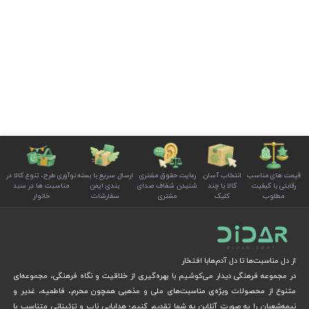
قیمت های مناسب
انتخاب آسان
رعایت حقوق مشتری
ارسال سریع با بسته
نوآوری طرح، تنوع کالا در
رقابتی با کیفیت
کالا با چند
شنیدن شفاف صدای
بندی ایمن
مناسبت ها در سبد
مطلوب
کلیک
مشتری
سفارشات
خانوار
از دل مناسبت‌ها تا دل آدم‌هابا افتخار
در مجموعه فرهنگی دیدار می‌کوشیم با بهره‌گیری از خلاقیت و نگاه فرهنگی، مجموعه‌ای
متنوع از محصولات ویژه‌ی مناسبت‌های ملی و مذهبی همچون محرم، فاطمیه، غدیر و
نیمه‌شعبان را به صورت آنلاین به شما تقدیم کنیم؛ هدایایی ناب و تزئیناتی متناسب با