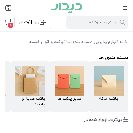
فیلترها
ورود | ثبت نام
فیلتر بر اساس قیمت
0
3950
355000
خانه
/
لوازم پذیرایی
/
بسته بندی ها
/
پاکت و انواع کیسه
فیلترها
دسته بندی ها
موجودی
نمایش همه محصولات
پاکت سکه
سایر پاکت ها
پاکت هدیه و
کیس
یادبود
فیلتر
ایجاد شده در