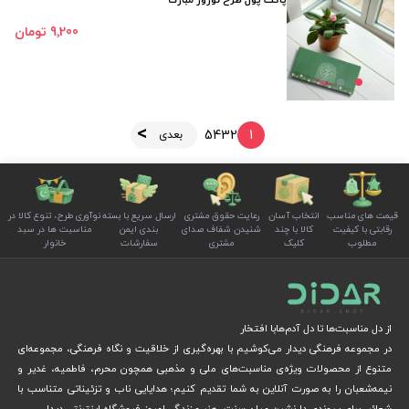
پاکت پول طرح نوروز مبارک
9٬200 تومان
5
4
3
2
1
بعدی
قیمت های مناسب
انتخاب آسان
رعایت حقوق مشتری
ارسال سریع با بسته
نوآوری طرح، تنوع کالا در
رقابتی با کیفیت
کالا با چند
شنیدن شفاف صدای
بندی ایمن
مناسبت ها در سبد
مطلوب
کلیک
مشتری
سفارشات
خانوار
از دل مناسبت‌ها تا دل آدم‌هابا افتخار
در مجموعه فرهنگی دیدار می‌کوشیم با بهره‌گیری از خلاقیت و نگاه فرهنگی، مجموعه‌ای
متنوع از محصولات ویژه‌ی مناسبت‌های ملی و مذهبی همچون محرم، فاطمیه، غدیر و
نیمه‌شعبان را به صورت آنلاین به شما تقدیم کنیم؛ هدایایی ناب و تزئیناتی متناسب با