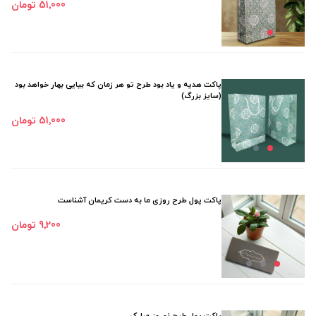
51٬000 تومان
پاکت هدیه و یاد بود طرح تو هر زمان که بیایی بهار خواهد بود
(سایز بزرگ)
51٬000 تومان
پاکت پول طرح روزی ما به دست کریمان آشناست
9٬200 تومان