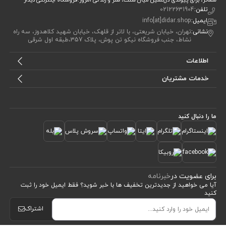
شعائر، برای پیوندی دل‌نشین میان سنت، هنر و زندگی امروز.فروشگاه اینترنتی دیدار
تلفن:
02122631904
ایمیل:
info[at]didar.shop
نشانی:
تهران، خیابان شریعتی، با لاتر از قلهک، خیابان شهید کلاهدوز، سه راه
نشاط، جنب فروشگاه نیکو تن پوش، پلاک 357،طبقه اول شرقی
اطلاعات
خدمات مشتریان
ما را دنبال کنید
برای عضویت در
خبرنامه
آیا می خواهید از جدید‌ترین تخفیف‌ ها با‌ خبر شوید؟ فقط ایمیل خود را ثبت
کنید
مشاهده محصولات
(93)
اشتراک