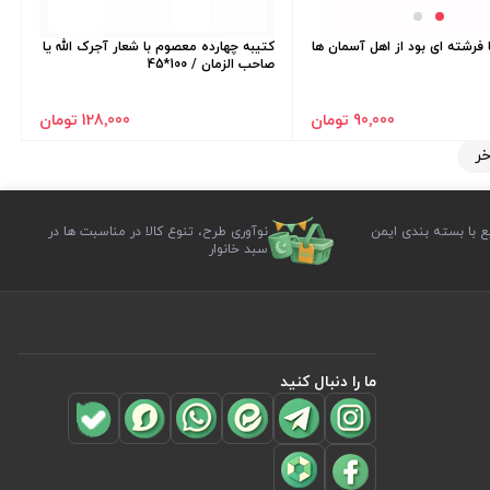
 فرشته ای بود از اهل آسمان ها
کتیبه چهارده معصوم با شعار آجرک الله یا
صاحب الزمان / 100*45
90٬000 تومان
128٬000 تومان
خر
ع با بسته بندی ایمن
نوآوری طرح، تنوع کالا در مناسبت ها در
سبد خانوار
ما را دنبال کنید