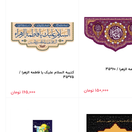
لزهرا / 60*35
کتیبه السلام علیک یا فاطمه الزهرا /
75*35
150٬000 تومان
165٬000 تومان