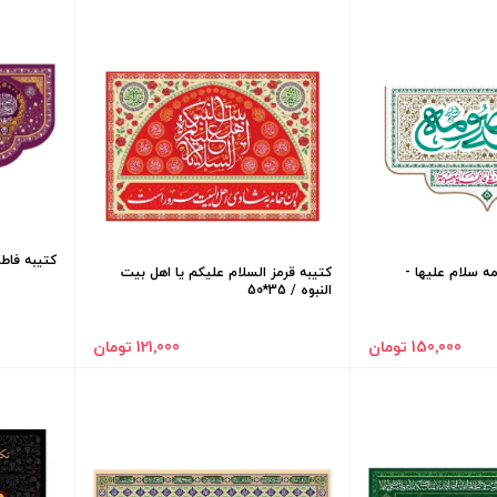
کتیبه فاطمه ا
ه سلام علیها -
کتیبه قرمز السلام علیکم یا اهل بیت
النبوه / 35*50
150٬000 تومان
121٬000 تومان