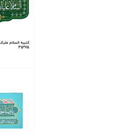
کتیبه السلام علیک ی
75*35