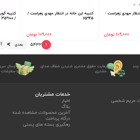
انتظار مهدی زهراست -
کتیبه این خانه در انتظار مهدی زهراست /
کتیبه گویا
/ 100*35
45*65
109٬000 تومان
109٬000 تومان
آ
5
4
3
2
1
بعدی
 چند
رعایت حقوق مشتری شنیدن شفاف صدای
ارسال سری
مشتری
سفارشات
خدمات مشتریان
یت حریم شخصی
اخبار
بلاگ
آخرین محصولات مشاهده شده
درگاه پرداخت
رهگیری بسته های پستی