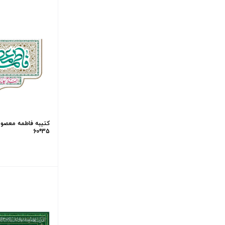
کتیبه فاطمه معصوم
35*60