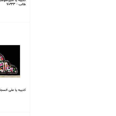
کتیبه یا امیرالمومن
طالب - 33*70
کتیبه یا علی السجاد -35