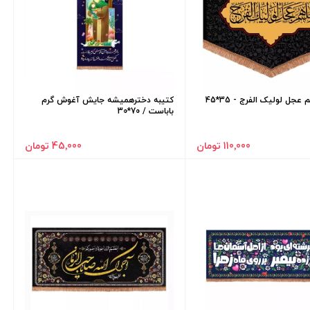
 عجل لولیک الفرج - 35*45
کتیبه دخترهمیشه جایش آغوش گرم
باباست / 70*30
110٬000 تومان
45٬000 تومان