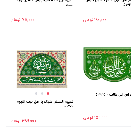
 مجلس عزای امام حسین خوش
کتیبه این خانه سیه پوش حسین (ع)
است
190٬000 تومان
75٬000 تومان
ن ابی طالب - 35*60
کتیبه السلام علیک یا اهل بیت النبوه -
70*100
150٬000 تومان
389٬000 تومان