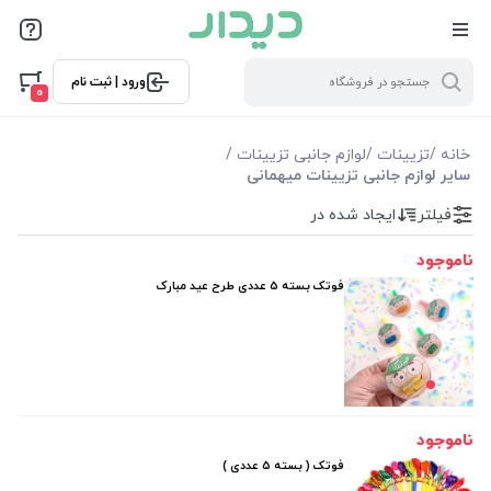
فیلترها
ورود | ثبت نام
فیلتر بر اساس قیمت
0
37000
43000
خانه
/
تزیینات
/
لوازم جانبی تزیینات
/
سایر لوازم جانبی تزیینات میهمانی
فیلترها
فیلتر
ایجاد شده در
ناموجود
موجودی
فوتک بسته 5 عددی طرح عید مبارک
نمایش همه محصولات
ناموجود
فوتک ( بسته 5 عددی )