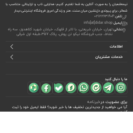
نیمه‌شعبان را به صورت آنلاین به شما تقدیم کنیم؛ هدایایی ناب و تزئیناتی متناسب با
شعائر، برای پیوندی دل‌نشین میان سنت، هنر و زندگی امروز.فروشگاه اینترنتی دیدار
تلفن:
02122631904
ایمیل:
info[at]didar.shop
نشانی:
تهران، خیابان شریعتی، با لاتر از قلهک، خیابان شهید کلاهدوز، سه راه
نشاط، جنب فروشگاه نیکو تن پوش، پلاک 357،طبقه اول شرقی
اطلاعات
خدمات مشتریان
ما را دنبال کنید
مشاهده محصولات
(2)
برای عضویت در
خبرنامه
آیا می خواهید از جدید‌ترین تخفیف‌ ها با‌ خبر شوید؟ فقط ایمیل خود را ثبت
کنید
اشتراک