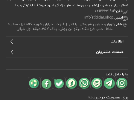
شعائر، برای پیوندی دل‌نشین میان سنت، هنر و زندگی امروز.فروشگاه اینترنتی دیدار
تلفن:
02122631904
ایمیل:
info[at]didar.shop
نشانی:
تهران، خیابان شریعتی، با لاتر از قلهک، خیابان شهید کلاهدوز، سه راه
نشاط، جنب فروشگاه نیکو تن پوش، پلاک 357،طبقه اول شرقی
اطلاعات
خدمات مشتریان
ما را دنبال کنید
مشاهده محصولات
(0)
برای عضویت در
خبرنامه
آیا می خواهید از جدید‌ترین تخفیف‌ ها با‌ خبر شوید؟ فقط ایمیل خود را ثبت
کنید
اشتراک
طراحی، توسعه و اجرای فروشگاه اینترنتی توسط:
آریو وب