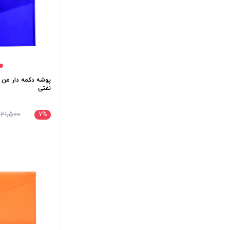
پوشه دکمه دار من یا
نفتی
21٬500 تومان
7
%