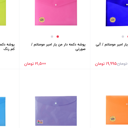
ر امیر مومنانم / آبی
پوشه دکمه دار من یار امیر مومنانم /
پوشه دکمه 
صورتی
کم رنگ
19٬995 تومان
21٬500 تومان