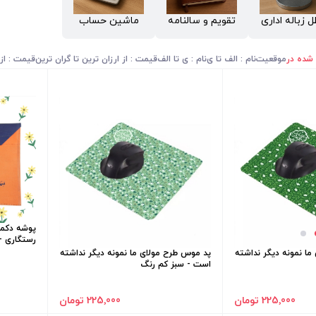
 زباله اداری
تقویم و سالنامه
ماشین حساب
 شده در
موقعیت
نام : الف تا ی
نام : ی تا الف
قیمت : از ارزان ترین تا گران ترین
قیمت : از 
پوشه دکمه 
رستگاری - 
ا نمونه دیگر نداشته
پد موس طرح مولای ما نمونه دیگر نداشته
است - سبز کم رنگ
225٬000 تومان
225٬000 تومان