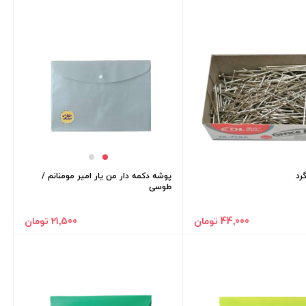
رد
پوشه دکمه دار من یار امیر مومنانم /
طوسی
44٬000 تومان
21٬500 تومان