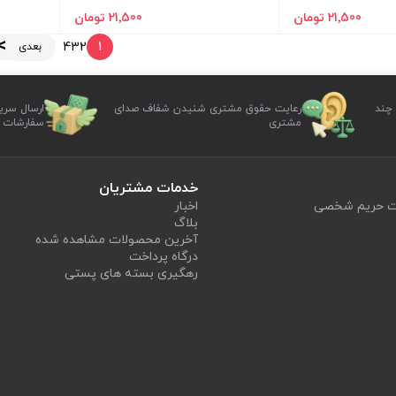
21٬500 تومان
21٬500 تومان
4
3
2
1
بعدی
 چند
رعایت حقوق مشتری شنیدن شفاف صدای
ارسال سری
مشتری
سفارشات
خدمات مشتریان
یت حریم شخصی
اخبار
بلاگ
آخرین محصولات مشاهده شده
درگاه پرداخت
رهگیری بسته های پستی