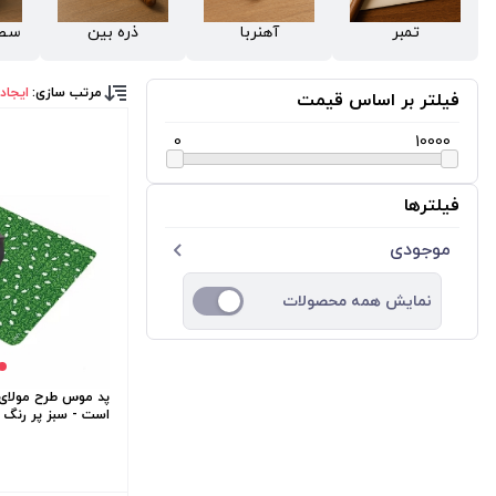
تمبر
آهنربا
ذره بین
سطل
مرتب سازی:
ایجاد
فیلتر بر اساس قیمت
0
10000
فیلترها
موجودی
نمایش همه محصولات
پد موس طرح مولای م
است - سبز پر رنگ