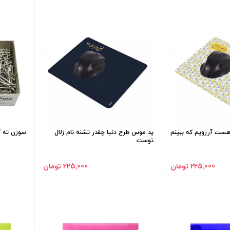
ست آرزویم که ببینم
پد موس طرح دنیا چقدر تشنه نام زلال
سوزن ته گ
توست
225٬000 تومان
225٬000 تومان