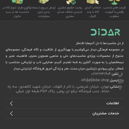
قیمت های مناسب
انتخاب آسان
رعایت حقوق مشتری
ارسال سریع با بسته
نوآوری طرح، تنوع کالا در
رقابتی با کیفیت
کالا با چند
شنیدن شفاف صدای
بندی ایمن
مناسبت ها در سبد
مطلوب
کلیک
مشتری
سفارشات
خانوار
از دل مناسبت‌ها تا دل آدم‌هابا افتخار
در مجموعه فرهنگی دیدار می‌کوشیم با بهره‌گیری از خلاقیت و نگاه فرهنگی، مجموعه‌ای
متنوع از محصولات ویژه‌ی مناسبت‌های ملی و مذهبی همچون محرم، فاطمیه، غدیر و
نیمه‌شعبان را به صورت آنلاین به شما تقدیم کنیم؛ هدایایی ناب و تزئیناتی متناسب با
شعائر، برای پیوندی دل‌نشین میان سنت، هنر و زندگی امروز.فروشگاه اینترنتی دیدار
تلفن:
02122631904
ایمیل:
info[at]didar.shop
نشانی:
تهران، خیابان شریعتی، با لاتر از قلهک، خیابان شهید کلاهدوز، سه راه
نشاط، جنب فروشگاه نیکو تن پوش، پلاک 357،طبقه اول شرقی
اطلاعات
خدمات مشتریان