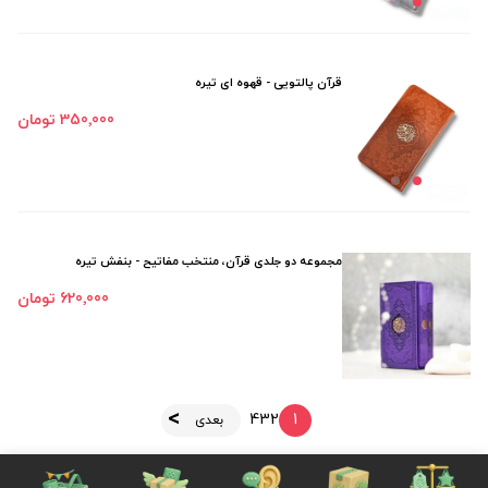
قرآن پالتویی - قهوه ای تیره
350٬000 تومان
مجموعه دو جلدی قرآن، منتخب مفاتیح - بنفش تیره
620٬000 تومان
4
3
2
1
بعدی