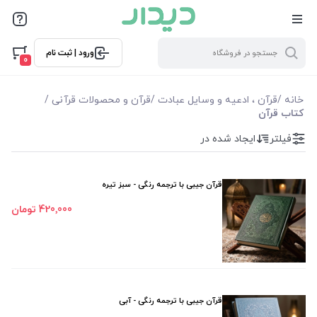
فیلترها
ورود | ثبت نام
فیلتر بر اساس قیمت
0
75000
620000
خانه
/
قرآن ، ادعیه و وسایل عبادت
/
قرآن و محصولات قرآنی
/
کتاب قرآن
فیلترها
فیلتر
ایجاد شده در
موجودی
قرآن جیبی با ترجمه رنگی - سبز تیره
نمایش همه محصولات
420٬000 تومان
قرآن جیبی با ترجمه رنگی - آبی