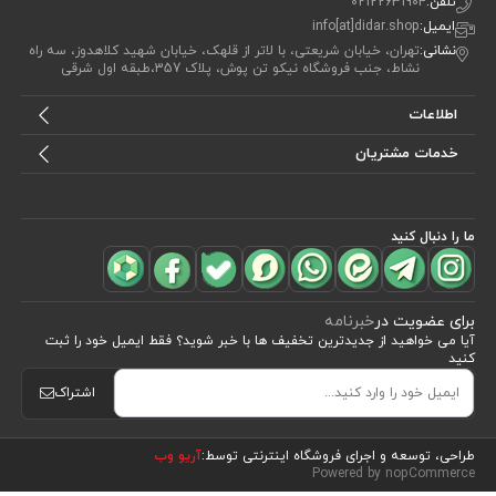
تلفن:
02122631904
ایمیل:
info[at]didar.shop
نشانی:
تهران، خیابان شریعتی، با لاتر از قلهک، خیابان شهید کلاهدوز، سه راه
نشاط، جنب فروشگاه نیکو تن پوش، پلاک 357،طبقه اول شرقی
اطلاعات
خدمات مشتریان
ما را دنبال کنید
برای عضویت در
خبرنامه
آیا می خواهید از جدید‌ترین تخفیف‌ ها با‌ خبر شوید؟ فقط ایمیل خود را ثبت
کنید
اشتراک
مشاهده محصولات
(66)
طراحی، توسعه و اجرای فروشگاه اینترنتی توسط:
آریو وب
Powered by nopCommerce