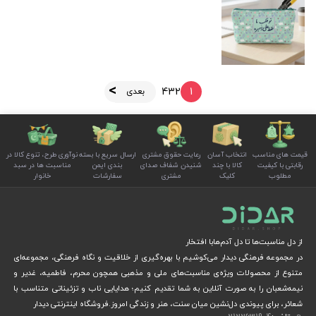
4
3
2
1
بعدی
قیمت های مناسب
انتخاب آسان
رعایت حقوق مشتری
ارسال سریع با بسته
نوآوری طرح، تنوع کالا در
رقابتی با کیفیت
کالا با چند
شنیدن شفاف صدای
بندی ایمن
مناسبت ها در سبد
مطلوب
کلیک
مشتری
سفارشات
خانوار
از دل مناسبت‌ها تا دل آدم‌هابا افتخار
در مجموعه فرهنگی دیدار می‌کوشیم با بهره‌گیری از خلاقیت و نگاه فرهنگی، مجموعه‌ای
متنوع از محصولات ویژه‌ی مناسبت‌های ملی و مذهبی همچون محرم، فاطمیه، غدیر و
نیمه‌شعبان را به صورت آنلاین به شما تقدیم کنیم؛ هدایایی ناب و تزئیناتی متناسب با
شعائر، برای پیوندی دل‌نشین میان سنت، هنر و زندگی امروز.فروشگاه اینترنتی دیدار