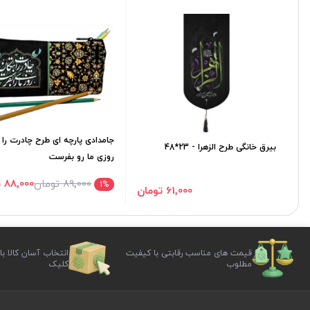
جامدادی پارچه ای طرح چادرت را 
بیرق خانگی طرح الزهرا - 23*48
روزی ما رو بفرست
89٬000 تومان
88٬000 تومان
1
%
61٬000 تومان
قیمت های مناسب رقابتی با کیفیت
انتخاب آسان کالا با
مطلوب
کلیک