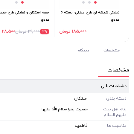
نعلبکی شیشه ای طرح عینکی- بسته 6
جعبه استکان و نعلبکی طرح خیم
عددی
عددی
185٬000 تومان
29٬000 تومان
28٬500 تومان
2
%
مشخصات
دیدگاه
مشخصات
مشخصات فنی
دسته بندی
استکان
بنام اهل بیت
حضرت زهرا سلام الله علیها
علیهم السلام
مناسبت ها
فاطمیه