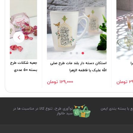
جعبه شکلات طرح یا فاطمه
ا
استکان دسته دار بلند مات طرح صلی
بسته 50 عددی
الله علیک یا فاطمه الزهرا
9٬000
مان
129٬000 تومان
ع با بسته بندی ایمن
نوآوری طرح، تنوع کالا در مناسبت ها در
سبد خانوار