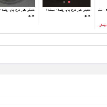
ه - تک
نعلبکی بلور طرح چای روضه - بسته 6
عددی
عددی