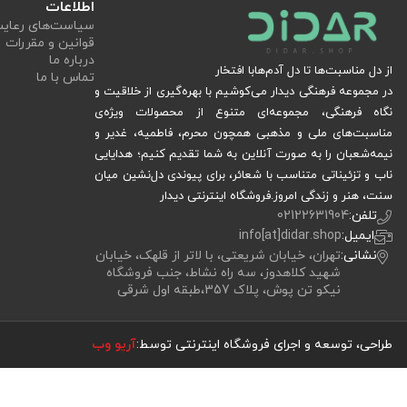
اطلاعات
سیاست‏‌های رعا
قوانین و مقررات
درباره ما
از دل مناسبت‌ها تا دل آدم‌هابا افتخار
تماس با ما
در مجموعه فرهنگی دیدار می‌کوشیم با بهره‌گیری از خلاقیت و
نگاه فرهنگی، مجموعه‌ای متنوع از محصولات ویژه‌ی
مناسبت‌های ملی و مذهبی همچون محرم، فاطمیه، غدیر و
نیمه‌شعبان را به صورت آنلاین به شما تقدیم کنیم؛ هدایایی
ناب و تزئیناتی متناسب با شعائر، برای پیوندی دل‌نشین میان
سنت، هنر و زندگی امروز.فروشگاه اینترنتی دیدار
تلفن:
02122631904
ایمیل:
info[at]didar.shop
نشانی:
تهران، خیابان شریعتی، با لاتر از قلهک، خیابان
شهید کلاهدوز، سه راه نشاط، جنب فروشگاه
نیکو تن پوش، پلاک 357،طبقه اول شرقی
طراحی، توسعه و اجرای فروشگاه اینترنتی توسط:
آریو وب