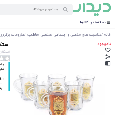
دسته‌بندی کالاها
خانه
/
مناسبت های مذهبی و اجتماعی
/
مذهبی
/
فاطمیه
/
ملزومات برگزار
ناموجود
استکا
استکان ک
قطر دهانه آن .5
ویژ
من
بن