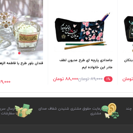
بتکان
جامدادی پارچه ای طرح مدیون لطف
قندان بلور طرح یا فاطمه الزهر
مادر این خانواده ایم
89٬000 تومان
88٬000 تومان
1
%
299٬000 تو
 چند
رعایت حقوق مشتری شنیدن شفاف صدای
ارسال سری
مشتری
سفارشات