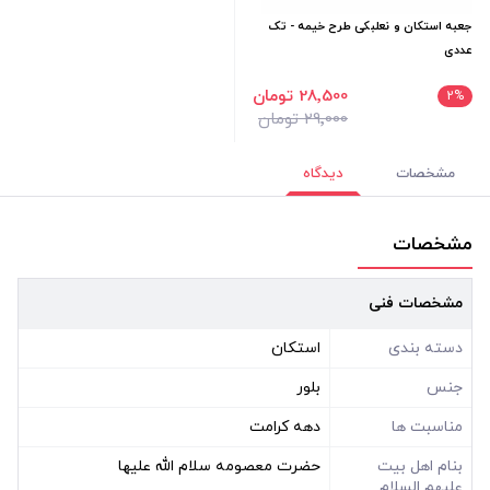
جعبه استکان و نعلبکی طرح خیمه - تک
عددی
28٬500 تومان
2
%
29٬000 تومان
مشخصات
دیدگاه
مشخصات
مشخصات فنی
دسته بندی
استکان
جنس
بلور
مناسبت ها
دهه کرامت
بنام اهل بیت
حضرت معصومه سلام الله علیها
علیهم السلام