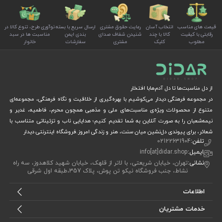
قیمت های مناسب
انتخاب آسان
رعایت حقوق مشتری
ارسال سریع با بسته
نوآوری طرح، تنوع کالا در
رقابتی با کیفیت
کالا با چند
شنیدن شفاف صدای
بندی ایمن
مناسبت ها در سبد
مطلوب
کلیک
مشتری
سفارشات
خانوار
از دل مناسبت‌ها تا دل آدم‌هابا افتخار
در مجموعه فرهنگی دیدار می‌کوشیم با بهره‌گیری از خلاقیت و نگاه فرهنگی، مجموعه‌ای
متنوع از محصولات ویژه‌ی مناسبت‌های ملی و مذهبی همچون محرم، فاطمیه، غدیر و
نیمه‌شعبان را به صورت آنلاین به شما تقدیم کنیم؛ هدایایی ناب و تزئیناتی متناسب با
شعائر، برای پیوندی دل‌نشین میان سنت، هنر و زندگی امروز.فروشگاه اینترنتی دیدار
تلفن:
02122631904
ایمیل:
info[at]didar.shop
نشانی:
تهران، خیابان شریعتی، با لاتر از قلهک، خیابان شهید کلاهدوز، سه راه
نشاط، جنب فروشگاه نیکو تن پوش، پلاک 357،طبقه اول شرقی
اطلاعات
خدمات مشتریان