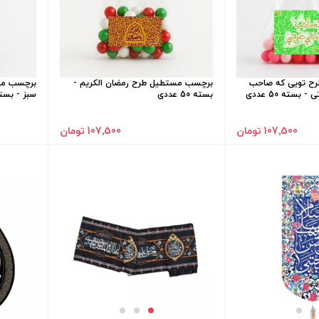
ح تویی که صاحب
برچسب مستطیل طرح رمضان الکریم -
برچسب مست
بسته 50 عددی
بسته 50 عددی
سبز - بسته 50 ع
107٬500 تومان
107٬500 تومان