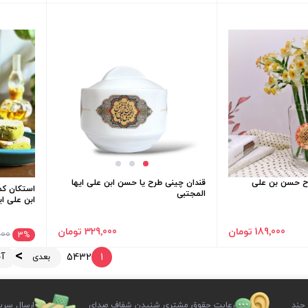
ح حسن بن علی
قندان چینی طرح یا حسن ابن علی ایها
استکان کم
المجتبی
ابن علی ایها
189٬000 تومان
329٬000 تومان
٬000
3
%
آ
5
4
3
2
1
بعدی
 چند
رعایت حقوق مشتری شنیدن شفاف صدای
ارسال سری