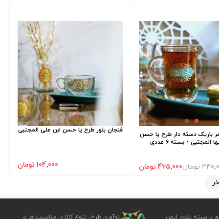
فنجان بلور طرح یا حسن ابن علی المجتبی
ر باریک دسته دار طرح یا حسن
 المجتبی - بسته 6 عددی
104٬000 تومان
440 تومان
425٬000 تومان
خر
ع با بسته بندی ایمن
نوآوری طرح، تنوع کالا در مناسبت ها در