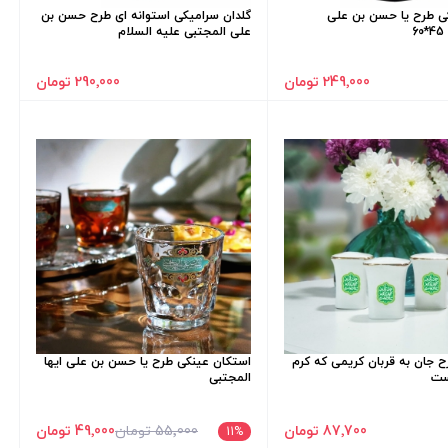
ی طرح یا حسن بن علی
گلدان سرامیکی استوانه ای طرح حسن بن
6
علی المجتبی علیه السلام
249٬000 تومان
290٬000 تومان
ح جان به قربان کریمی که کرم
استکان عینکی طرح یا حسن بن علی ایها
وست
المجتبی
87٬700 تومان
55٬000 تومان
49٬000 تومان
11
%