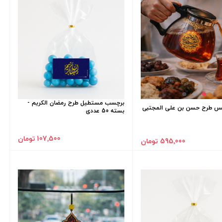
برچسب مستطیل طرح رمضان الکریم -
کس طرح حسن بن علی المجتبی
بسته 50 عددی
107٬500 تومان
595٬000 تومان