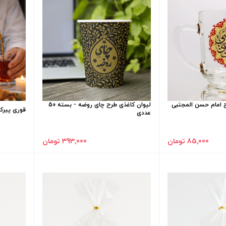
ح امام حسن المجتبی
لیوان کاغذی طرح چای روضه - بسته 50
قوری پیر
عددی
85٬000 تومان
393٬000 تومان