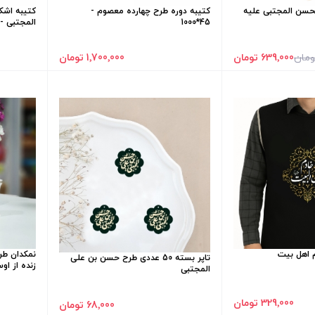
لحسن المجتبی علیه
کتیبه دوره طرح چهارده معصوم -
کتیبه اشک
45*1000
المجتبی - 45*0
639٬000 تومان
1٬700٬000 تومان
م اهل بیت
نمکدان طر
تاپر بسته 50 عددی طرح حسن بن علی
زنده از ا
المجتبی
329٬000 تومان
68٬000 تومان