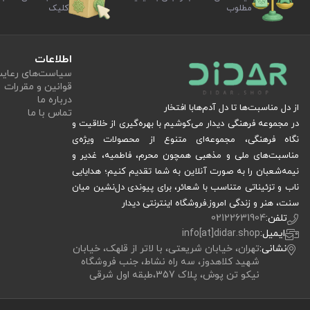
مطلوب
کلیک
اطلاعات
سیاست‏‌های رعا
قوانین و مقررات
درباره ما
از دل مناسبت‌ها تا دل آدم‌هابا افتخار
تماس با ما
در مجموعه فرهنگی دیدار می‌کوشیم با بهره‌گیری از خلاقیت و
نگاه فرهنگی، مجموعه‌ای متنوع از محصولات ویژه‌ی
مناسبت‌های ملی و مذهبی همچون محرم، فاطمیه، غدیر و
نیمه‌شعبان را به صورت آنلاین به شما تقدیم کنیم؛ هدایایی
ناب و تزئیناتی متناسب با شعائر، برای پیوندی دل‌نشین میان
سنت، هنر و زندگی امروز.فروشگاه اینترنتی دیدار
تلفن:
02122631904
ایمیل:
info[at]didar.shop
نشانی:
تهران، خیابان شریعتی، با لاتر از قلهک، خیابان
شهید کلاهدوز، سه راه نشاط، جنب فروشگاه
نیکو تن پوش، پلاک 357،طبقه اول شرقی