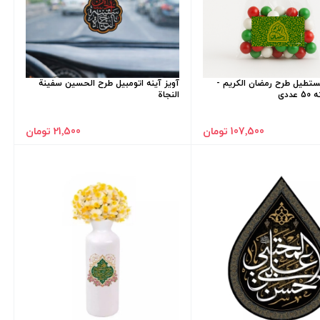
طیل طرح رمضان الکریم -
آویز آینه اتومبیل طرح الحسین سفینة
ددی
النجاة
107٬500 تومان
21٬500 تومان