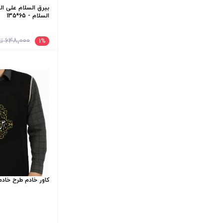
بیرق السلام علی ا
السلام - 65*135
648٬000 تومان
1
%
کاور خادم طرح خاد