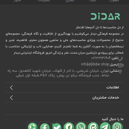
مطلوب
کلیک
مشتری
سفارشات
خانوار
از دل مناسبت‌ها تا دل آدم‌هابا افتخار
در مجموعه فرهنگی دیدار می‌کوشیم با بهره‌گیری از خلاقیت و نگاه فرهنگی، مجموعه‌ای
متنوع از محصولات ویژه‌ی مناسبت‌های ملی و مذهبی همچون محرم، فاطمیه، غدیر و
نیمه‌شعبان را به صورت آنلاین به شما تقدیم کنیم؛ هدایایی ناب و تزئیناتی متناسب با
شعائر، برای پیوندی دل‌نشین میان سنت، هنر و زندگی امروز.فروشگاه اینترنتی دیدار
تلفن:
02122631904
ایمیل:
info[at]didar.shop
نشانی:
تهران، خیابان شریعتی، با لاتر از قلهک، خیابان شهید کلاهدوز، سه راه
نشاط، جنب فروشگاه نیکو تن پوش، پلاک 357،طبقه اول شرقی
اطلاعات
خدمات مشتریان
ما را دنبال کنید