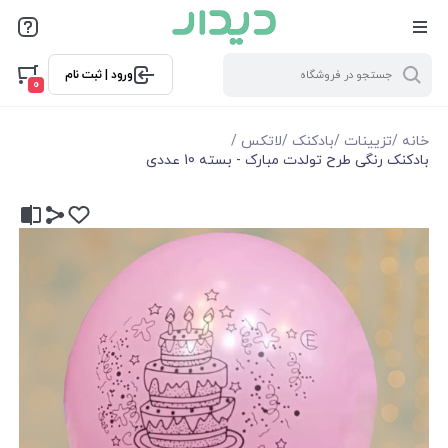
ورود | ثبت نام
0
خانه
/
تزیینات
/
بادکنک
/
لاتکس
/
بادکنک رنگی طرح تولدت مبارک - بسته 10 عددی