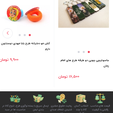
کش مو دخترانه طرح بابا مهدی دوستتون
دارم
9٬900 تومان
جاسوئیچی چوبی دو طرفه طرح های امام
زمان
16٬500 تومان
قیمت های مناسب
انتخاب آسان
رعایت حقوق مشتری
ارسال سریع با بسته
نوآوری طرح، تنوع کالا در
رقابتی با کیفیت
کالا با چند
شنیدن شفاف صدای
بندی ایمن
مناسبت ها در سبد