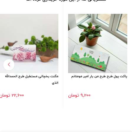
پاکت پول طرح طرح من یار امیر مومنانم
مگنت یخچالی مستطیل طرح الحمدالله
الذی
9٬200 تومان
22٬600 تومان