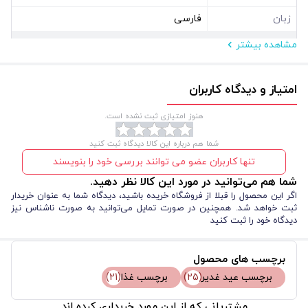
بسته های غذایی (مثل غذای گرم، غذای سرد، سبد ارزاق، بسته کالاهای
زبان
فارسی
اساسی، بسته میوه، بسته تنقلات و...) را تهیه و بین مردم توزیع
مشاهده بیشتر
مشخصات فیزیکی
نمایید. برچسب غذا طرح عید غدیر زبان گویای شما خواهد بود تا متذکر
نوع بسته بندی
سلفون
شود شما بانی محترم به نیت سلامتی و ظهور امام عصر عج یگانه
امتیاز و دیدگاه کاربران
شکل
مستطیل افقی
موعود غدیر بسته غذایی را توزیع کرده اید تا مردم نیز با این نیت
هنوز امتیازی ثبت نشده است.
خیرخواهانه شما همراه شود و انشاالله ضمن پیوند آن افراد با وجود
شما هم درباره این کالا دیدگاه ثبت کنید
مقدس حضرت حجت بن الحسن العسکری (ع)، موجبات نزدیک شدن
تنها کاربران عضو می توانند بررسی خود را بنویسند
فرج و ظهور حضرت مهدی (عج) با الطاف الهی فراهم آید.
شما هم می‌توانید در مورد این کالا نظر دهید.
اگر این محصول را قبلا از فروشگاه خریده باشید، دیدگاه شما به عنوان خریدار
ثبت خواهد شد. همچنین در صورت تمایل می‌توانید به صورت ناشناس نیز
دیدگاه خود را ثبت کنید
برچسب های محصول
برچسب عید غدیر
(25)
برچسب غذا
(21)
مشتریانی که از این مورد خریداری کرده اند