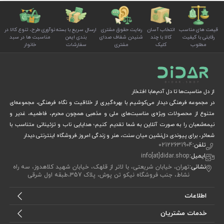
قیمت های مناسب
انتخاب آسان
رعایت حقوق مشتری
ارسال سریع با بسته
نوآوری طرح، تنوع کالا در
رقابتی با کیفیت
کالا با چند
شنیدن شفاف صدای
بندی ایمن
مناسبت ها در سبد
مطلوب
کلیک
مشتری
سفارشات
خانوار
از دل مناسبت‌ها تا دل آدم‌هابا افتخار
در مجموعه فرهنگی دیدار می‌کوشیم با بهره‌گیری از خلاقیت و نگاه فرهنگی، مجموعه‌ای
متنوع از محصولات ویژه‌ی مناسبت‌های ملی و مذهبی همچون محرم، فاطمیه، غدیر و
نیمه‌شعبان را به صورت آنلاین به شما تقدیم کنیم؛ هدایایی ناب و تزئیناتی متناسب با
شعائر، برای پیوندی دل‌نشین میان سنت، هنر و زندگی امروز.فروشگاه اینترنتی دیدار
تلفن:
02122631904
ایمیل:
info[at]didar.shop
نشانی:
تهران، خیابان شریعتی، با لاتر از قلهک، خیابان شهید کلاهدوز، سه راه
نشاط، جنب فروشگاه نیکو تن پوش، پلاک 357،طبقه اول شرقی
اطلاعات
خدمات مشتریان