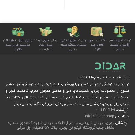
قیمت های مناسب
انتخاب آسان
رعایت حقوق مشتری
ارسال سریع با بسته
نوآوری طرح، تنوع کالا در
رقابتی با کیفیت
کالا با چند
شنیدن شفاف صدای
بندی ایمن
مناسبت ها در سبد
مطلوب
کلیک
مشتری
سفارشات
خانوار
از دل مناسبت‌ها تا دل آدم‌هابا افتخار
در مجموعه فرهنگی دیدار می‌کوشیم با بهره‌گیری از خلاقیت و نگاه فرهنگی، مجموعه‌ای
متنوع از محصولات ویژه‌ی مناسبت‌های ملی و مذهبی همچون محرم، فاطمیه، غدیر و
نیمه‌شعبان را به صورت آنلاین به شما تقدیم کنیم؛ هدایایی ناب و تزئیناتی متناسب با
شعائر، برای پیوندی دل‌نشین میان سنت، هنر و زندگی امروز.فروشگاه اینترنتی دیدار
تلفن:
02122631904
ایمیل:
info[at]didar.shop
نشانی:
تهران، خیابان شریعتی، با لاتر از قلهک، خیابان شهید کلاهدوز، سه راه
نشاط، جنب فروشگاه نیکو تن پوش، پلاک 357،طبقه اول شرقی