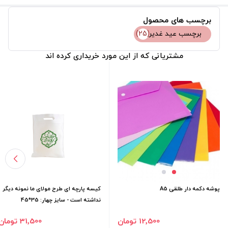
برچسب های محصول
برچسب عید غدیر
(25)
مشتریانی که از این مورد خریداری کرده اند
پوشه دکمه دار طلقی A5
کیسه پارچه ای طرح مولای ما نمونه دیگر
نداشته است - سایز چهار: 35*45
12٬500 تومان
31٬500 تومان