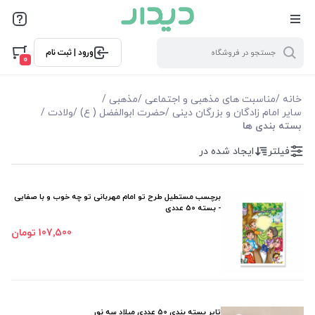
فیلترها
ورود | ثبت نام
فیلتر بر اساس قیمت
0
68000
359000
خانه
/
مناسبت های مذهبی و اجتماعی
/
مذهبی
/
سایر امام زادگان و بزرگان دینی
/
حضرت ابوالفضل ( ع)
/
ولادت
/
بسته بندی ها
فیلترها
فیلتر
ایجاد شده در
موجودی
برچسب مستطیل طرح تو امام مهربانی تو چه خوب و با صفایی
نمایش همه محصولات
- بسته 50 عددی
107٬500 تومان
تاپر بسته بندی 50 عددی میلاد سه نور