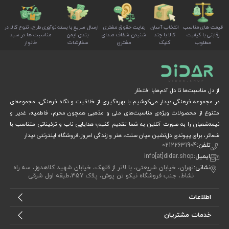
قیمت های مناسب
انتخاب آسان
رعایت حقوق مشتری
ارسال سریع با بسته
نوآوری طرح، تنوع کالا در
رقابتی با کیفیت
کالا با چند
شنیدن شفاف صدای
بندی ایمن
مناسبت ها در سبد
مطلوب
کلیک
مشتری
سفارشات
خانوار
از دل مناسبت‌ها تا دل آدم‌هابا افتخار
در مجموعه فرهنگی دیدار می‌کوشیم با بهره‌گیری از خلاقیت و نگاه فرهنگی، مجموعه‌ای
متنوع از محصولات ویژه‌ی مناسبت‌های ملی و مذهبی همچون محرم، فاطمیه، غدیر و
نیمه‌شعبان را به صورت آنلاین به شما تقدیم کنیم؛ هدایایی ناب و تزئیناتی متناسب با
شعائر، برای پیوندی دل‌نشین میان سنت، هنر و زندگی امروز.فروشگاه اینترنتی دیدار
تلفن:
02122631904
ایمیل:
info[at]didar.shop
نشانی:
تهران، خیابان شریعتی، با لاتر از قلهک، خیابان شهید کلاهدوز، سه راه
نشاط، جنب فروشگاه نیکو تن پوش، پلاک 357،طبقه اول شرقی
اطلاعات
خدمات مشتریان