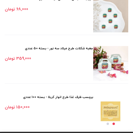
68٬000 تومان
جعبه شکلات طرح میلاد سه نور - بسته 50 عددی
359٬000 تومان
برچسب ظرف غذا طرح انوار کربلا - بسته 100 عددی
150٬000 تومان