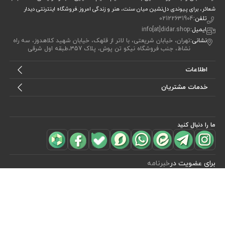
شعائر، برای پیوندی دل‌نشین میان سنت، هنر و زندگی امروز.فروشگاه اینترنتی دیدار
تلفن:
02122631904
ایمیل:
info[at]didar.shop
نشانی:
تهران، خیابان شریعتی، با لاتر از قلهک، خیابان شهید کلاهدوز، سه راه
نشاط، جنب فروشگاه نیکو تن پوش، پلاک 357،طبقه اول شرقی
اطلاعات
خدمات مشتریان
ما را دنبال کنید
مشاهده محصولات
(1)
برای عضویت در
خبرنامه
آیا می خواهید از جدید‌ترین تخفیف‌ ها با‌ خبر شوید؟ فقط ایمیل خود را ثبت
کنید
اشتراک
طراحی، توسعه و اجرای فروشگاه اینترنتی توسط:
آریو وب