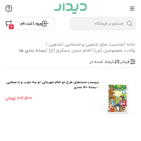
فیلترها
ورود | ثبت نام
فیلترها
0
موجودی
خانه
/
مناسبت های مذهبی و اجتماعی
/
مذهبی
/
ولادت معصومین (س)
/
امام حسن عسکری (ع)
/
بسته بندی ها
نمایش همه محصولات
فیلتر
ایجاد شده در
برچسب مستطیل طرح تو امام مهربانی تو چه خوب و با صفایی
- بسته 50 عددی
107٬500 تومان