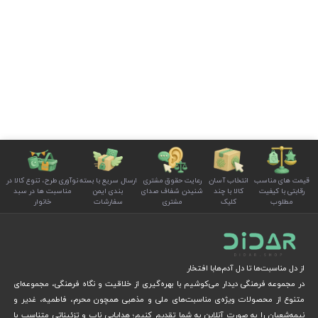
قیمت های مناسب
انتخاب آسان
رعایت حقوق مشتری
ارسال سریع با بسته
نوآوری طرح، تنوع کالا در
رقابتی با کیفیت
کالا با چند
شنیدن شفاف صدای
بندی ایمن
مناسبت ها در سبد
مطلوب
کلیک
مشتری
سفارشات
خانوار
از دل مناسبت‌ها تا دل آدم‌هابا افتخار
در مجموعه فرهنگی دیدار می‌کوشیم با بهره‌گیری از خلاقیت و نگاه فرهنگی، مجموعه‌ای
متنوع از محصولات ویژه‌ی مناسبت‌های ملی و مذهبی همچون محرم، فاطمیه، غدیر و
نیمه‌شعبان را به صورت آنلاین به شما تقدیم کنیم؛ هدایایی ناب و تزئیناتی متناسب با