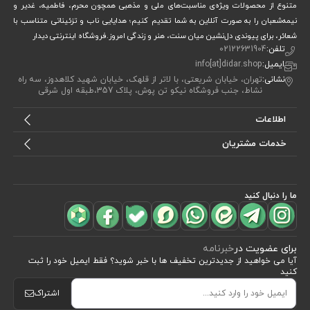
متنوع از محصولات ویژه‌ی مناسبت‌های ملی و مذهبی همچون محرم، فاطمیه، غدیر و
نیمه‌شعبان را به صورت آنلاین به شما تقدیم کنیم؛ هدایایی ناب و تزئیناتی متناسب با
شعائر، برای پیوندی دل‌نشین میان سنت، هنر و زندگی امروز.فروشگاه اینترنتی دیدار
تلفن:
02122631904
ایمیل:
info[at]didar.shop
نشانی:
تهران، خیابان شریعتی، با لاتر از قلهک، خیابان شهید کلاهدوز، سه راه
نشاط، جنب فروشگاه نیکو تن پوش، پلاک 357،طبقه اول شرقی
اطلاعات
خدمات مشتریان
ما را دنبال کنید
برای عضویت در
خبرنامه
آیا می خواهید از جدید‌ترین تخفیف‌ ها با‌ خبر شوید؟ فقط ایمیل خود را ثبت
کنید
اشتراک