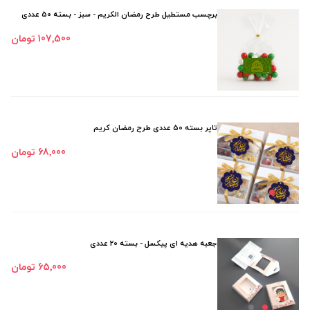
برچسب مستطیل طرح رمضان الکریم - سبز - بسته 50 عددی
107٬500 تومان
تاپر بسته 50 عددی طرح رمضان کریم
68٬000 تومان
جعبه هدیه ای پیکسل - بسته 20 عددی
65٬000 تومان