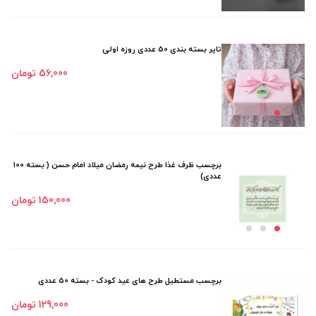
تاپر بسته بندی 50 عددی روزه اولی
56٬000 تومان
برچسب ظرف غذا طرح نيمه رمضان میلاد امام حسن ( بسته 100
عددی)
150٬000 تومان
برچسب مستطیل طرح های عید کودک - بسته 50 عددی
129٬000 تومان