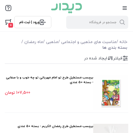
فیلترها
ورود | ثبت نام
فیلتر بر اساس قیمت
0
56000
150000
خانه
/
مناسبت های مذهبی و اجتماعی
/
مذهبی
/
ماه رمضان
/
بسته بندی ها
فیلترها
فیلتر
ایجاد شده در
موجودی
برچسب مستطیل طرح تو امام مهربانی تو چه خوب و با صفایی
- بسته 50 عددی
نمایش همه محصولات
107٬500 تومان
برچسب مستطیل طرح رمضان الکریم - بسته 50 عددی