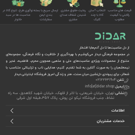
قیمت های مناسب
انتخاب آسان
رعایت حقوق مشتری
ارسال سریع با بسته
نوآوری طرح، تنوع کالا در
رقابتی با کیفیت
کالا با چند
شنیدن شفاف صدای
بندی ایمن
مناسبت ها در سبد
مطلوب
کلیک
مشتری
سفارشات
خانوار
از دل مناسبت‌ها تا دل آدم‌هابا افتخار
در مجموعه فرهنگی دیدار می‌کوشیم با بهره‌گیری از خلاقیت و نگاه فرهنگی، مجموعه‌ای
متنوع از محصولات ویژه‌ی مناسبت‌های ملی و مذهبی همچون محرم، فاطمیه، غدیر و
نیمه‌شعبان را به صورت آنلاین به شما تقدیم کنیم؛ هدایایی ناب و تزئیناتی متناسب با
شعائر، برای پیوندی دل‌نشین میان سنت، هنر و زندگی امروز.فروشگاه اینترنتی دیدار
تلفن:
02122631904
ایمیل:
info[at]didar.shop
نشانی:
تهران، خیابان شریعتی، با لاتر از قلهک، خیابان شهید کلاهدوز، سه راه
نشاط، جنب فروشگاه نیکو تن پوش، پلاک 357،طبقه اول شرقی
اطلاعات
خدمات مشتریان