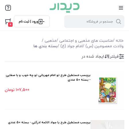
فیلترها
ورود | ثبت نام
فیلتر بر اساس قیمت
0
56000
359000
خانه
/
مناسبت های مذهبی و اجتماعی
/
مذهبی
/
ولادت معصومین (س)
/
امام جواد (ع)
/
بسته بندی ها
فیلترها
فیلتر
ایجاد شده در
موجودی
برچسب مستطیل طرح تو امام مهربانی تو چه خوب و با صفایی
- بسته 50 عددی
نمایش همه محصولات
107٬500 تومان
برچسب مستطیل طرح یا جواد الائمه ادرکنی - بسته 50 عددی