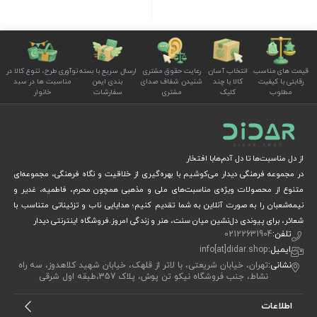
قیمت های مناسب
انتخاب آسان
رعایت حقوق مشتری
ارسال سریع با بسته
نوآوری طرح، تنوع کالا در
رقابتی با کیفیت
کالا با چند
شنیدن شفاف صدای
بندی ایمن
مناسبت ها در سبد
مطلوب
کلیک
مشتری
سفارشات
خانوار
از دل مناسبت‌ها تا دل آدم‌هابا افتخار
در مجموعه فرهنگی دیدار می‌کوشیم با بهره‌گیری از خلاقیت و نگاه فرهنگی، مجموعه‌ای
متنوع از محصولات ویژه‌ی مناسبت‌های ملی و مذهبی همچون محرم، فاطمیه، غدیر و
نیمه‌شعبان را به صورت آنلاین به شما تقدیم کنیم؛ هدایایی ناب و تزئیناتی متناسب با
شعائر، برای پیوندی دل‌نشین میان سنت، هنر و زندگی امروز.فروشگاه اینترنتی دیدار
تلفن:
02122631904
ایمیل:
info[at]didar.shop
نشانی:
تهران، خیابان شریعتی، با لاتر از قلهک، خیابان شهید کلاهدوز، سه راه
نشاط، جنب فروشگاه نیکو تن پوش، پلاک 357،طبقه اول شرقی
اطلاعات