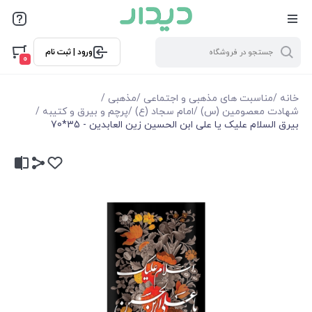
ورود | ثبت نام
0
خانه
/
مناسبت های مذهبی و اجتماعی
/
مذهبی
/
شهادت معصومین (س)
/
امام سجاد (ع)
/
پرچم و بیرق و کتیبه
/
بیرق السلام علیک یا علی ابن الحسین زین العابدین - 35*70