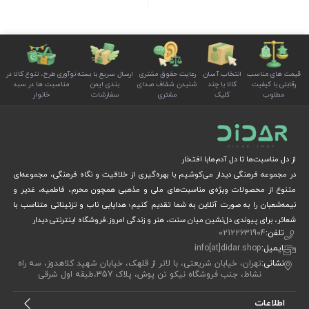
قیمت های مناسب
انتخاب آسان
رعایت حقوق مشتری
ارسال سریع با بسته
نوآوری طرح، تنوع کالا در
رقابتی با کیفیت
کالا با چند
شنیدن شفاف صدای
بندی ایمن
مناسبت ها در سبد
مطلوب
کلیک
مشتری
سفارشات
خانوار
از دل مناسبت‌ها تا دل آدم‌هابا افتخار
در مجموعه فرهنگی دیدار می‌کوشیم با بهره‌گیری از خلاقیت و نگاه فرهنگی، مجموعه‌ای
متنوع از محصولات ویژه‌ی مناسبت‌های ملی و مذهبی همچون محرم، فاطمیه، غدیر و
نیمه‌شعبان را به صورت آنلاین به شما تقدیم کنیم؛ هدایایی ناب و تزئیناتی متناسب با
شعائر، برای پیوندی دل‌نشین میان سنت، هنر و زندگی امروز.فروشگاه اینترنتی دیدار
تلفن:
02122631904
ایمیل:
info[at]didar.shop
نشانی:
تهران، خیابان شریعتی، با لاتر از قلهک، خیابان شهید کلاهدوز، سه راه
نشاط، جنب فروشگاه نیکو تن پوش، پلاک 357،طبقه اول شرقی
اطلاعات