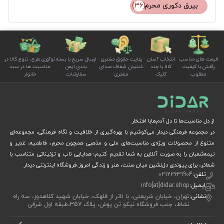
بیرق دکوری محرم
(36)
قیمت های مناسب
انتخاب آسان
رعایت حقوق مشتری
ارسال سریع با بسته
نوآوری طرح، تنوع کالا در
رقابتی با کیفیت
کالا با چند
شنیدن شفاف صدای
بندی ایمن
مناسبت ها در سبد
مطلوب
کلیک
مشتری
سفارشات
خانوار
از دل مناسبت‌ها تا دل آدم‌هابا افتخار
در مجموعه فرهنگی دیدار می‌کوشیم با بهره‌گیری از خلاقیت و نگاه فرهنگی، مجموعه‌ای
متنوع از محصولات ویژه‌ی مناسبت‌های ملی و مذهبی همچون محرم، فاطمیه، غدیر و
نیمه‌شعبان را به صورت آنلاین به شما تقدیم کنیم؛ هدایایی ناب و تزئیناتی متناسب با
شعائر، برای پیوندی دل‌نشین میان سنت، هنر و زندگی امروز.فروشگاه اینترنتی دیدار
تلفن:
02122631904
ایمیل:
info[at]didar.shop
نشانی:
تهران، خیابان شریعتی، با لاتر از قلهک، خیابان شهید کلاهدوز، سه راه
نشاط، جنب فروشگاه نیکو تن پوش، پلاک 357،طبقه اول شرقی