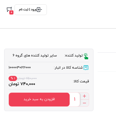
ورود | ثبت نام
0
تولید کننده:
سایر تولید کننده های گروه 6
شناسه کالا در انبار:
100003022000
750٬000 تومان
1 %
قیمت کالا:
740٬000 تومان
افزودن به سبد خرید