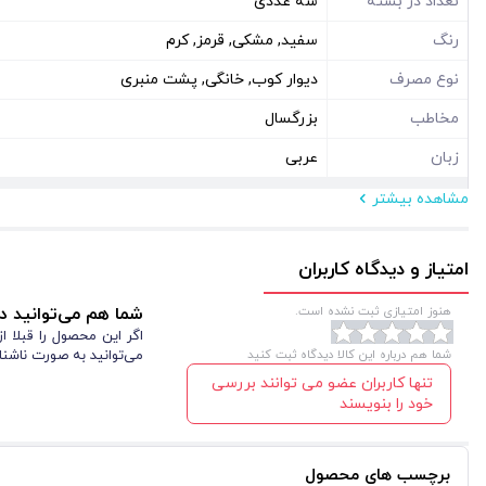
تعداد در بسته
سه عددی
رنگ
سفید, مشکی, قرمز, کرم
نوع مصرف
دیوار کوب, خانگی, پشت منبری
مخاطب
بزرگسال
زبان
عربی
مشاهده بیشتر
مشخصات فیزیکی
ابعاد ( سانتی متر )
140*140
امتیاز و دیدگاه کاربران
نوع بسته بندی
سلفون
هنوز امتیازی ثبت نشده است.
شما هم می‌توانید در
شکل
مستطیل عمودی
اگر این محصول را قبلا 
شما هم درباره این کالا دیدگاه ثبت کنید
می‌توانید به صورت ناشنا
تنها کاربران عضو می توانند بررسی
خود را بنویسند
برچسب های محصول